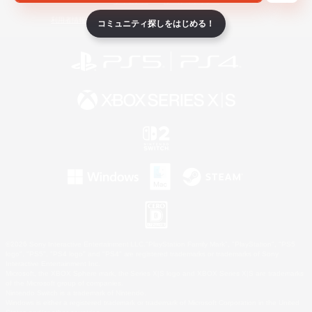
ライセンス
ルール＆ポリシー
利用者情報の外部送信について
コミュニティ探しをはじめる！
©2026 Sony Interactive Entertainment LLC."PlayStation Family Mark", "PlayStation", "PS5
logo", "PS5", "PS4 logo" and "PS4" are registered trademarks or trademarks of Sony
Interactive Entertainment Inc.
Microsoft, the XBOX Sphere mark, the Series X|S logo and XBOX Series X|S are trademarks
of the Microsoft group of companies.
Nintendo Switch is a trademark of Nintendo.
Windows is either a registered trademark or trademark of Microsoft Corporation in the United