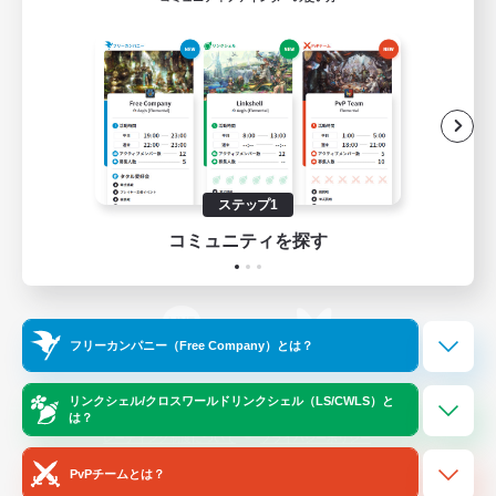
ゲームダウンロード
Official Information
/
X
News
YouTube
ステップ1
コミュニティを探す
Instagram
Twitch
フリーカンパニー（Free Company）とは？
LINE
Bluesky
リンクシェル/クロスワールドリンクシェル（LS/CWLS）と
は？
レーティング制度について
プライバシーポリシー
著作権について
サポートセンター
PvPチームとは？