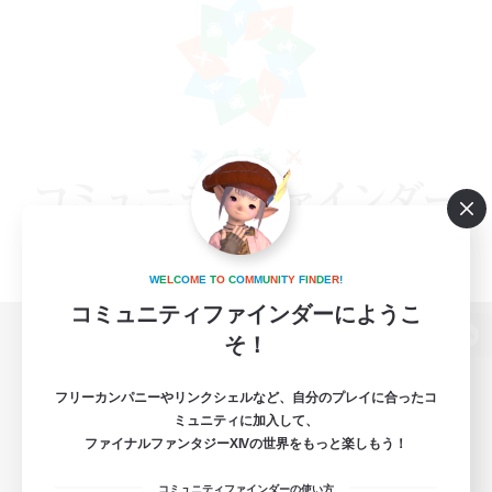
W
E
L
C
O
M
E
T
O
C
O
M
M
U
N
I
T
Y
F
I
N
D
E
R
!
コミュニティファインダーにようこ
そ！
パソコン版へ
フリーカンパニーやリンクシェルなど、自分のプレイに合ったコ
ミュニティに加入して、
ファイナルファンタジーXIVの世界をもっと楽しもう！
関連商品
e-STOREで購入
コミュニティファインダーの使い方