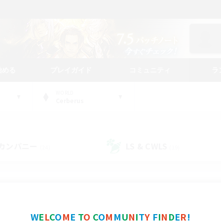
始める
プレイガイド
コミュニティ
ラ
WORLD
Cerberus
カンパニー
LS & CWLS
(24)
(19)
コミュニティファインダー
W
E
L
C
O
M
E
T
O
C
O
M
M
U
N
I
T
Y
F
I
N
D
E
R
!