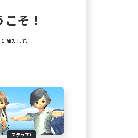
よう！
うこそ！
できます。
と楽しもう！
ィに加入して、
ステップ3