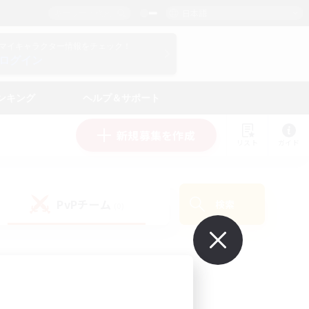
日本語
マイキャラクター情報をチェック！
ログイン
ンキング
ヘルプ＆サポート
新規募集を作成
リスト
ガイド
PvPチーム
検索
(0)
で