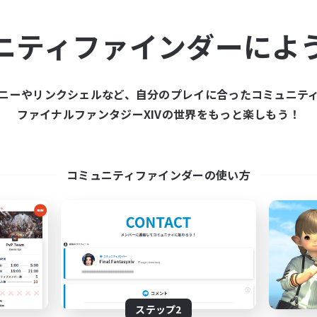
ュニティメンバーを集め
ニティファインダーによ
ティファインダーは、一緒に冒険する仲間を募集することが
た仲間を集めて、ファイナルファンタジーXIVの世界をもっ
ニーやリンクシェルなど、自分のプレイに合ったコミュニテ
ファイナルファンタジーXIVの世界をもっと楽しもう！
新規募集を作成する
コミュニティファインダーの使い方
ステップ2