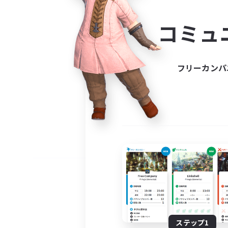
コミ
コミュ
コミュニ
自分に合っ
フリーカンパ
ステップ1