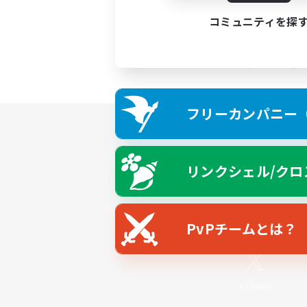
コミュニティを探
フリーカンパニー（F
リンクシェル/クロ
PvPチームとは？
X
/
News