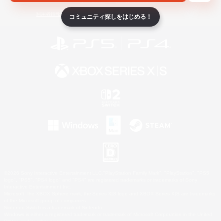
ライセンス
ルール＆ポリシー
利用者情報の外部送信について
コミュニティ探しをはじめる！
©2026 Sony Interactive Entertainment LLC."PlayStation Family Mark", "PlayStation", "PS5
logo", "PS5", "PS4 logo" and "PS4" are registered trademarks or trademarks of Sony
Interactive Entertainment Inc.
Microsoft, the XBOX Sphere mark, the Series X|S logo and XBOX Series X|S are trademarks
of the Microsoft group of companies.
Nintendo Switch is a trademark of Nintendo.
Windows is either a registered trademark or trademark of Microsoft Corporation in the United