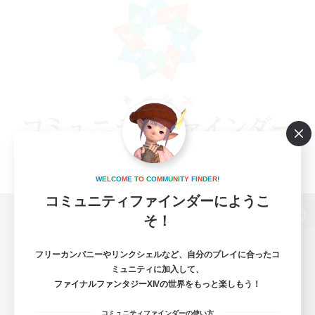
W
E
L
C
O
M
E
T
O
C
O
M
M
U
N
I
T
Y
F
I
N
D
E
R
!
コミュニティファインダーにようこ
そ！
パソコン版へ
フリーカンパニーやリンクシェルなど、自分のプレイに合ったコ
ミュニティに加入して、
ファイナルファンタジーXIVの世界をもっと楽しもう！
関連商品
e-STOREで購入
コミュニティファインダーの使い方