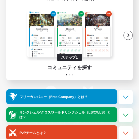
ゲームダウンロード
Official Information
/
X
News
YouTube
ステップ1
コミュニティを探す
Instagram
Twitch
フリーカンパニー（Free Company）とは？
LINE
Bluesky
リンクシェル/クロスワールドリンクシェル（LS/CWLS）と
は？
レーティング制度について
プライバシーポリシー
著作権について
サポートセンター
PvPチームとは？