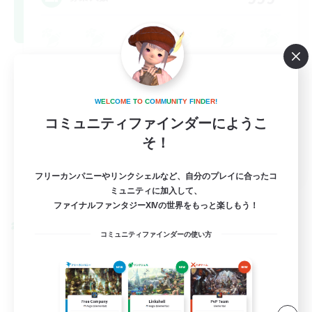
W
E
L
C
O
M
E
T
O
C
O
M
M
U
N
I
T
Y
F
I
N
D
E
R
!
コミュニティファインダーにようこ
そ！
FR
フリーカンパニーやリンクシェルなど、自分のプレイに合ったコ
詳細を見る
ミュニティに加入して、
募集期間: 2026/08/31 まで
ファイナルファンタジーXIVの世界をもっと楽しもう！
クロスワールドリンクシェル
コミュニティファインダーの使い方