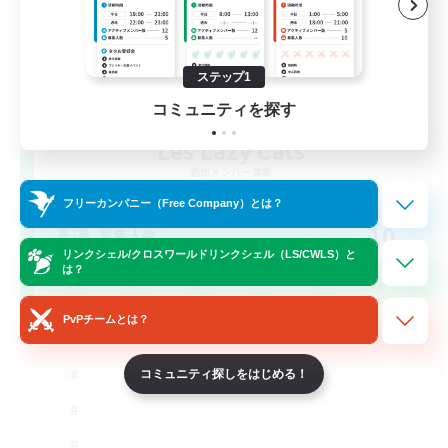
ステップ1
コミュニティを探す
Les Lazy Cats
追加メンバー募集
Chaos
フリーカンパニー（Free Company）とは？
10
募集人数
リンクシェル/クロスワールドリンクシェル（LS/CWLS）と
は？
PvPチームとは？
コミュニティ探しをはじめる！