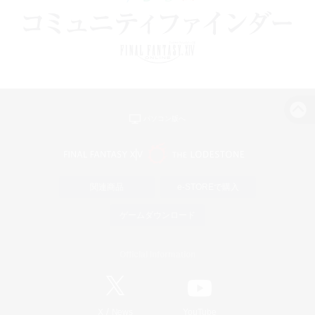
パソコン版へ
関連商品
e-STOREで購入
ゲームダウンロード
Official Information
/
X
News
YouTube