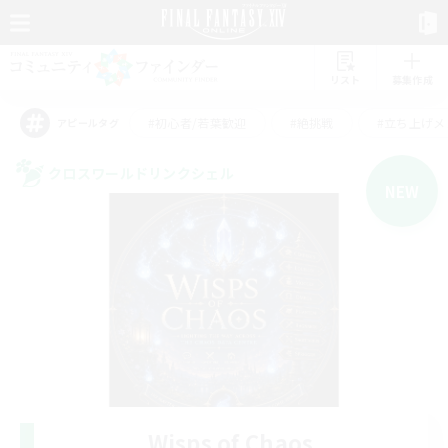
リスト
募集作成
#初心者/若葉歓迎
#絶挑戦
#立ち上げメ
アピールタグ
クロスワールドリンクシェル
NEW
Wisps of Chaos