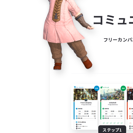
コミ
コミュ
コミュニ
自分に合っ
フリーカンパ
ステップ1