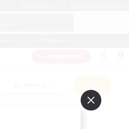
日本語
マイキャラクター情報をチェック！
ログイン
ンキング
ヘルプ＆サポート
新規募集を作成
リスト
ガイド
PvPチーム
検索
(0)
で