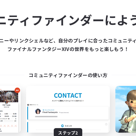
ュニティメンバーを集め
ニティファインダーによ
ティファインダーは、一緒に冒険する仲間を募集することが
た仲間を集めて、ファイナルファンタジーXIVの世界をもっ
ニーやリンクシェルなど、自分のプレイに合ったコミュニテ
ファイナルファンタジーXIVの世界をもっと楽しもう！
新規募集を作成する
コミュニティファインダーの使い方
ステップ2