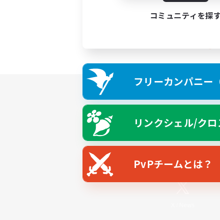
コミュニティを探
フリーカンパニー（F
リンクシェル/クロ
PvPチームとは？
X
/
News