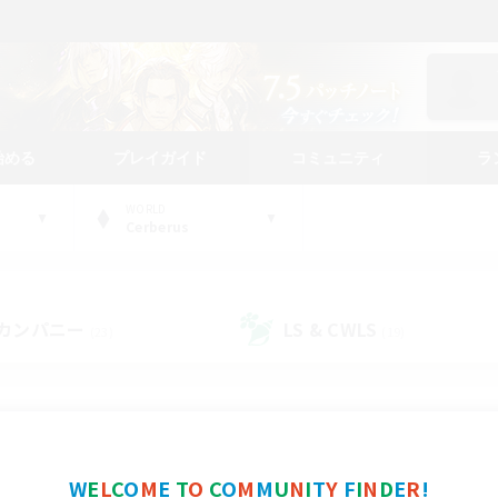
始める
プレイガイド
コミュニティ
ラ
WORLD
Cerberus
カンパニー
LS & CWLS
(23)
(19)
コミュニティファインダー
W
E
L
C
O
M
E
T
O
C
O
M
M
U
N
I
T
Y
F
I
N
D
E
R
!