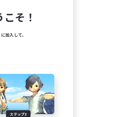
よう！
うこそ！
できます。
と楽しもう！
ィに加入して、
ステップ3