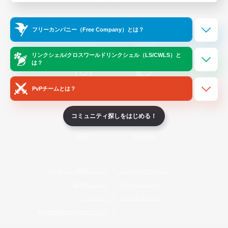
Official Information
フリーカンパニー（Free Company）とは？
/
X
News
YouTube
リンクシェル/クロスワールドリンクシェル（LS/CWLS）と
は？
PvPチームとは？
Instagram
Twitch
コミュニティ探しをはじめる！
LINE
Bluesky
レーティング制度について
プライバシーポリシー
著作権について
サポートセンター
ライセンス
ルール＆ポリシー
利用者情報の外部送信について