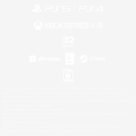
©2026 Sony Interactive Entertainment LLC."PlayStation Family Mark", "PlayStation", "PS5
logo", "PS5", "PS4 logo" and "PS4" are registered trademarks or trademarks of Sony
Interactive Entertainment Inc.
Microsoft, the XBOX Sphere mark, the Series X|S logo and XBOX Series X|S are trademarks
of the Microsoft group of companies.
Nintendo Switch is a trademark of Nintendo.
Windows is either a registered trademark or trademark of Microsoft Corporation in the United
States and/or other countries.
Mac is a trademark of Apple Inc.
©2026 Valve Corporation. Steam and the Steam logo are trademarks and/or registered
trademarks of Valve Corporation in the U.S. and/or other countries.