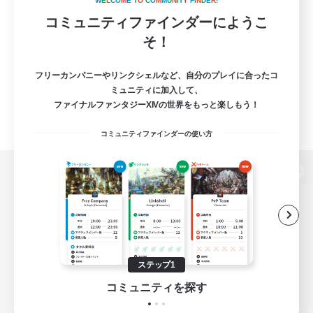
W
E
L
C
O
M
E
T
O
C
O
M
M
U
N
I
T
Y
F
I
N
D
E
R
!
コミュニティファインダーにようこ
そ！
フリーカンパニーやリンクシェルなど、自分のプレイに合ったコ
ミュニティに加入して、
ファイナルファンタジーXIVの世界をもっと楽しもう！
コミュニティファインダーの使い方
パソコン版へ
関連商品
e-STOREで購入
ステップ1
ゲームダウンロード
コミュニティを探す