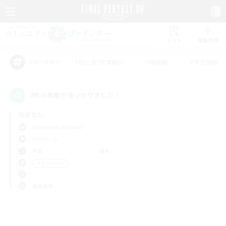
リスト
募集作成
#初心者/若葉歓迎
#絶挑戦
#零式挑戦
アピールタグ
0件の募集が見つかりました！
指定なし
Cerberus (Chaos)
PvPチーム
平日
週末
＃モブハント
使用言語