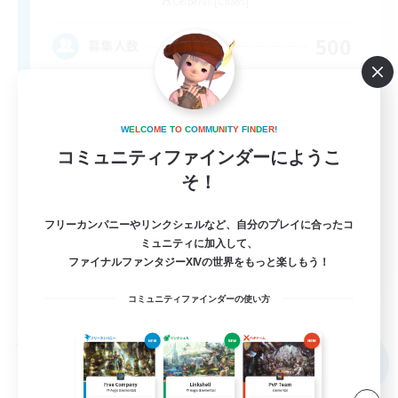
Cerberus [Chaos]
500
募集人数
bonne ambiance bienvenus
W
E
L
C
O
M
E
T
O
C
O
M
M
U
N
I
T
Y
F
I
N
D
E
R
!
コミュニティファインダーにようこ
そ！
フリーカンパニーやリンクシェルなど、自分のプレイに合ったコ
ミュニティに加入して、
FR
ファイナルファンタジーXIVの世界をもっと楽しもう！
詳細を見る
コミュニティファインダーの使い方
募集期間: 2026/09/01 まで
フリーカンパニー
NEW