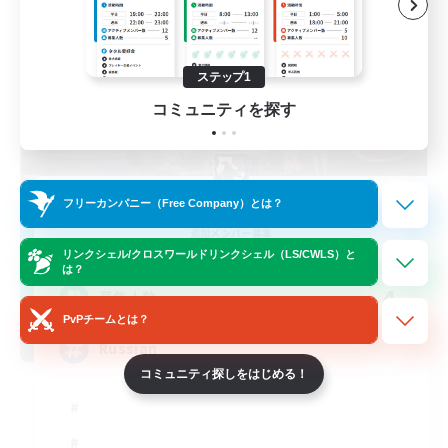
ステップ1
コミュニティを探す
Nevermore
フリーカンパニー（Free Company）とは？
追加メンバー募集
Cerberus [Chaos]
リンクシェル/クロスワールドリンクシェル（LS/CWLS）と
は？
4
募集人数
PvPチームとは？
Russian
コミュニティ探しをはじめる！