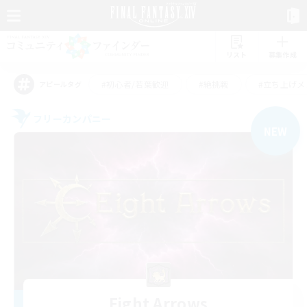
リスト
募集作成
#初心者/若葉歓迎
#絶挑戦
#立ち上げメ
アピールタグ
フリーカンパニー
NEW
Eight Arrows