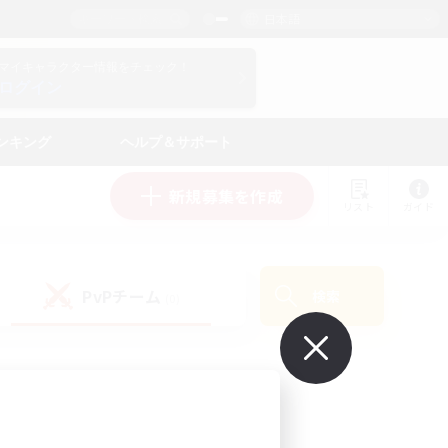
日本語
マイキャラクター情報をチェック！
ログイン
ンキング
ヘルプ＆サポート
新規募集を作成
リスト
ガイド
PvPチーム
検索
(0)
で