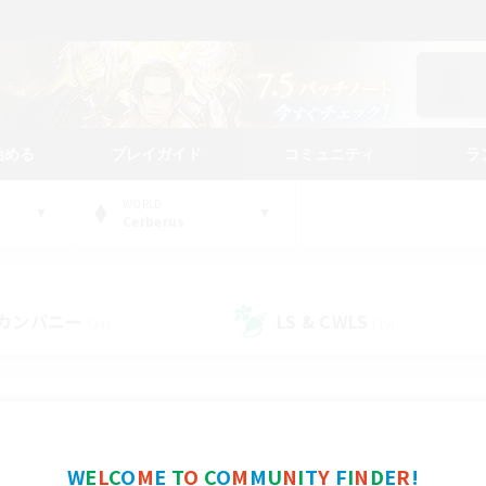
始める
プレイガイド
コミュニティ
ラ
WORLD
Cerberus
カンパニー
LS & CWLS
(24)
(19)
コミュニティファインダー
W
E
L
C
O
M
E
T
O
C
O
M
M
U
N
I
T
Y
F
I
N
D
E
R
!