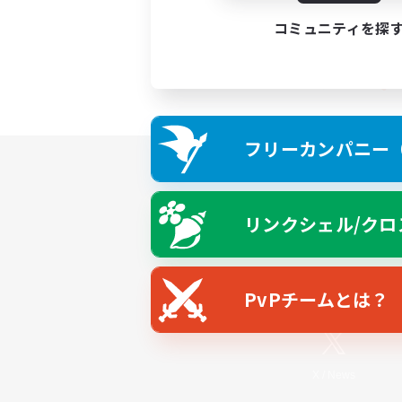
コミュニティを探
フリーカンパニー（F
リンクシェル/クロ
PvPチームとは？
X
/
News