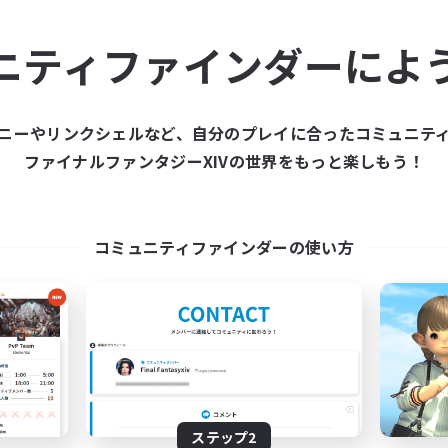
ュニティメンバーを集め
ニティファインダーによ
ティファインダーは、一緒に冒険する仲間を募集することが
た仲間を集めて、ファイナルファンタジーXIVの世界をもっ
ニーやリンクシェルなど、自分のプレイに合ったコミュニテ
ファイナルファンタジーXIVの世界をもっと楽しもう！
新規募集を作成する
コミュニティファインダーの使い方
ステップ2