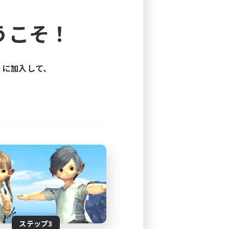
よう！
うこそ！
できます。
と楽しもう！
ィに加入して、
ステップ3