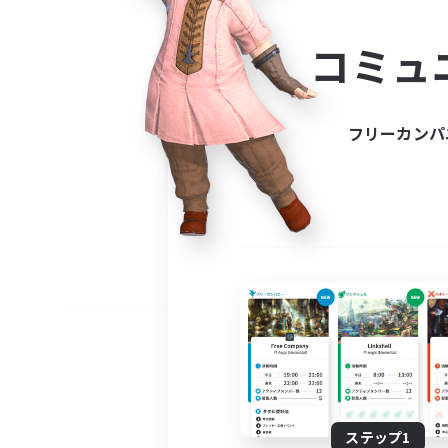
コミ
コミュ
コミュニ
自分に合っ
フリーカンパ
ステップ1