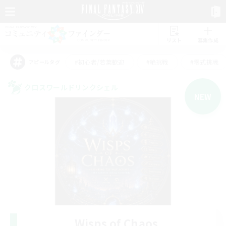
リスト
募集作成
#初心者/若葉歓迎
#絶挑戦
#零式挑戦
アピールタグ
クロスワールドリンクシェル
NEW
Wisps of Chaos