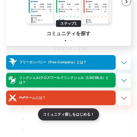
ステップ1
コミュニティを探す
FFXIV - UK
追加メンバー募集
Chaos
フリーカンパニー（Free Company）とは？
--
募集人数
リンクシェル/クロスワールドリンクシェル（LS/CWLS）と
は？
UK
PvPチームとは？
コミュニティ探しをはじめる！