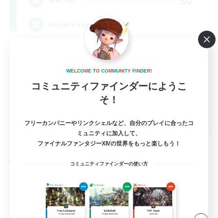
Players events social
W
E
L
C
O
M
E
T
O
C
O
M
M
U
N
I
T
Y
F
I
N
D
E
R
!
コミュニティファインダーにようこ
そ！
EN / FR
フリーカンパニーやリンクシェルなど、自分のプレイに合ったコ
ミュニティに加入して、
詳細を見る
募集期間: 2026/08/28 まで
ファイナルファンタジーXIVの世界をもっと楽しもう！
クロスワールドリンクシェル
コミュニティファインダーの使い方