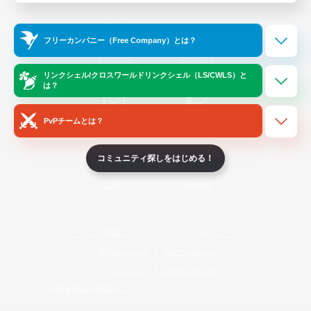
Official Information
フリーカンパニー（Free Company）とは？
/
X
News
YouTube
リンクシェル/クロスワールドリンクシェル（LS/CWLS）と
は？
PvPチームとは？
Instagram
Twitch
コミュニティ探しをはじめる！
LINE
Bluesky
レーティング制度について
プライバシーポリシー
著作権について
サポートセンター
ライセンス
ルール＆ポリシー
利用者情報の外部送信について