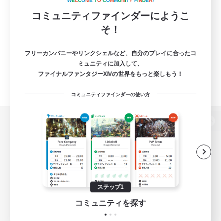
W
E
L
C
O
M
E
T
O
C
O
M
M
U
N
I
T
Y
F
I
N
D
E
R
!
コミュニティファインダーにようこ
そ！
フリーカンパニーやリンクシェルなど、自分のプレイに合ったコ
ミュニティに加入して、
ファイナルファンタジーXIVの世界をもっと楽しもう！
コミュニティファインダーの使い方
パソコン版へ
関連商品
e-STOREで購入
ステップ1
ゲームダウンロード
コミュニティを探す