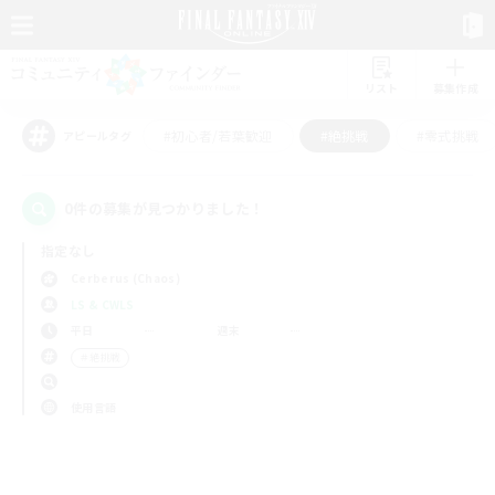
リスト
募集作成
#初心者/若葉歓迎
#絶挑戦
#零式挑戦
アピールタグ
0件の募集が見つかりました！
指定なし
Cerberus (Chaos)
LS & CWLS
平日
週末
＃絶挑戦
使用言語