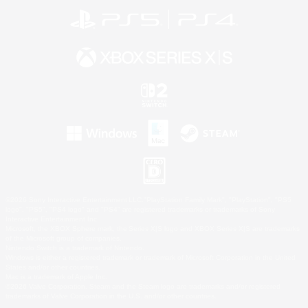
©2026 Sony Interactive Entertainment LLC."PlayStation Family Mark", "PlayStation", "PS5
logo", "PS5", "PS4 logo" and "PS4" are registered trademarks or trademarks of Sony
Interactive Entertainment Inc.
Microsoft, the XBOX Sphere mark, the Series X|S logo and XBOX Series X|S are trademarks
of the Microsoft group of companies.
Nintendo Switch is a trademark of Nintendo.
Windows is either a registered trademark or trademark of Microsoft Corporation in the United
States and/or other countries.
Mac is a trademark of Apple Inc.
©2026 Valve Corporation. Steam and the Steam logo are trademarks and/or registered
trademarks of Valve Corporation in the U.S. and/or other countries.