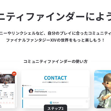
ュニティメンバーを集め
ニティファインダーによ
ティファインダーは、一緒に冒険する仲間を募集することが
た仲間を集めて、ファイナルファンタジーXIVの世界をもっ
ニーやリンクシェルなど、自分のプレイに合ったコミュニテ
ファイナルファンタジーXIVの世界をもっと楽しもう！
新規募集を作成する
コミュニティファインダーの使い方
ステップ2