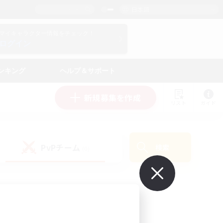
日本語
マイキャラクター情報をチェック！
ログイン
ンキング
ヘルプ＆サポート
新規募集を作成
リスト
ガイド
PvPチーム
検索
(0)
で