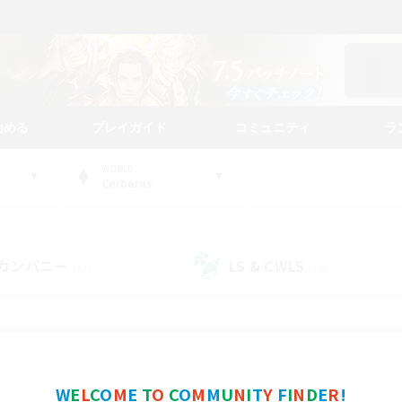
始める
プレイガイド
コミュニティ
ラ
WORLD
Cerberus
カンパニー
LS & CWLS
(23)
(19)
コミュニティファインダー
W
E
L
C
O
M
E
T
O
C
O
M
M
U
N
I
T
Y
F
I
N
D
E
R
!