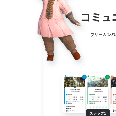
コミ
コミュ
コミュニ
自分に合っ
フリーカンパ
ステップ1