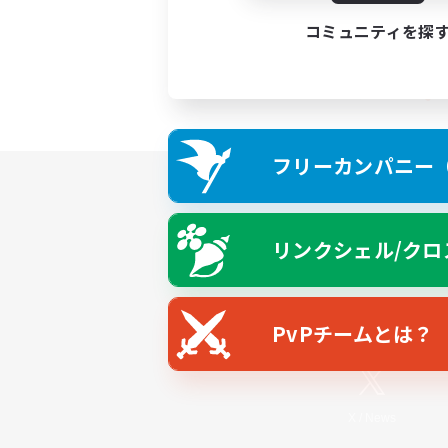
コミュニティを探
フリーカンパニー（F
リンクシェル/クロ
PvPチームとは？
X
/
News