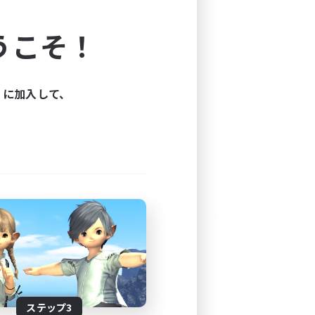
よう！
うこそ！
できます。
と楽しもう！
ィに加入して、
ステップ3