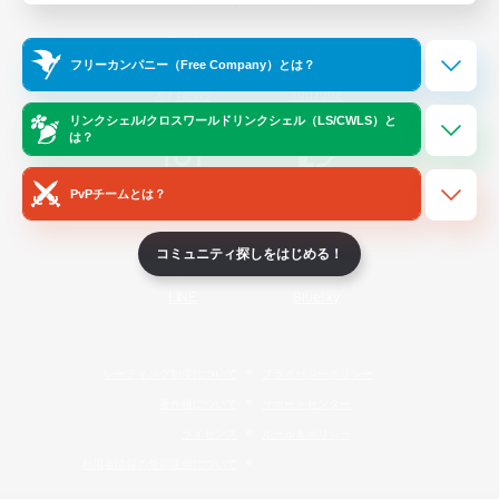
Official Information
フリーカンパニー（Free Company）とは？
/
X
News
YouTube
リンクシェル/クロスワールドリンクシェル（LS/CWLS）と
は？
PvPチームとは？
Instagram
Twitch
コミュニティ探しをはじめる！
LINE
Bluesky
レーティング制度について
プライバシーポリシー
著作権について
サポートセンター
ライセンス
ルール＆ポリシー
利用者情報の外部送信について