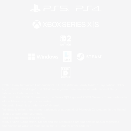
©2026 Sony Interactive Entertainment LLC."PlayStation Family Mark", "PlayStation", "PS5
logo", "PS5", "PS4 logo" and "PS4" are registered trademarks or trademarks of Sony
Interactive Entertainment Inc.
Microsoft, the XBOX Sphere mark, the Series X|S logo and XBOX Series X|S are trademarks
of the Microsoft group of companies.
Nintendo Switch is a trademark of Nintendo.
Windows is either a registered trademark or trademark of Microsoft Corporation in the United
States and/or other countries.
Mac is a trademark of Apple Inc.
©2026 Valve Corporation. Steam and the Steam logo are trademarks and/or registered
trademarks of Valve Corporation in the U.S. and/or other countries.