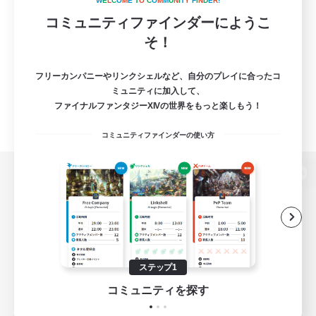
W
E
L
C
O
M
E
T
O
C
O
M
M
U
N
I
T
Y
F
I
N
D
E
R
!
コミュニティファインダーにようこ
そ！
フリーカンパニーやリンクシェルなど、自分のプレイに合ったコ
ミュニティに加入して、
ファイナルファンタジーXIVの世界をもっと楽しもう！
コミュニティファインダーの使い方
パソコン版へ
関連商品
e-STOREで購入
ステップ1
ゲームダウンロード
コミュニティを探す