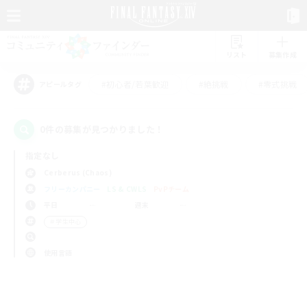
リスト
募集作成
#初心者/若葉歓迎
#絶挑戦
#零式挑戦
アピールタグ
0件の募集が見つかりました！
指定なし
Cerberus (Chaos)
フリーカンパニー
LS & CWLS
PvPチーム
平日
週末
＃学生中心
使用言語