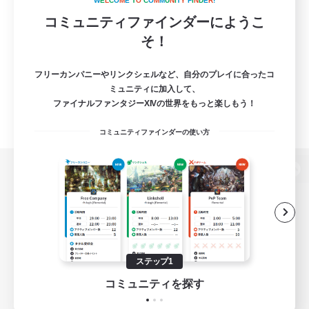
W
E
L
C
O
M
E
T
O
C
O
M
M
U
N
I
T
Y
F
I
N
D
E
R
!
コミュニティファインダーにようこ
そ！
フリーカンパニーやリンクシェルなど、自分のプレイに合ったコ
ミュニティに加入して、
ファイナルファンタジーXIVの世界をもっと楽しもう！
コミュニティファインダーの使い方
パソコン版へ
関連商品
e-STOREで購入
ステップ1
ゲームダウンロード
コミュニティを探す