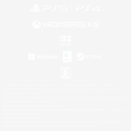
©2026 Sony Interactive Entertainment LLC."PlayStation Family Mark", "PlayStation", "PS5
logo", "PS5", "PS4 logo" and "PS4" are registered trademarks or trademarks of Sony
Interactive Entertainment Inc.
Microsoft, the XBOX Sphere mark, the Series X|S logo and XBOX Series X|S are trademarks
of the Microsoft group of companies.
Nintendo Switch is a trademark of Nintendo.
Windows is either a registered trademark or trademark of Microsoft Corporation in the United
States and/or other countries.
Mac is a trademark of Apple Inc.
©2026 Valve Corporation. Steam and the Steam logo are trademarks and/or registered
trademarks of Valve Corporation in the U.S. and/or other countries.