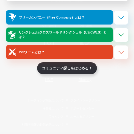
Official Information
フリーカンパニー（Free Company）とは？
/
X
News
YouTube
リンクシェル/クロスワールドリンクシェル（LS/CWLS）と
は？
PvPチームとは？
Instagram
Twitch
コミュニティ探しをはじめる！
LINE
Bluesky
レーティング制度について
プライバシーポリシー
著作権について
サポートセンター
ライセンス
ルール＆ポリシー
利用者情報の外部送信について