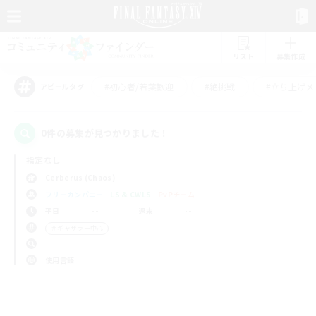
リスト
募集作成
#初心者/若葉歓迎
#絶挑戦
#立ち上げメ
アピールタグ
0件の募集が見つかりました！
指定なし
Cerberus (Chaos)
フリーカンパニー
LS & CWLS
PvPチーム
平日
週末
＃ギャザラー中心
使用言語