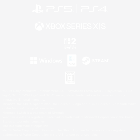
©2026 Sony Interactive Entertainment LLC."PlayStation Family Mark", "PlayStation", "PS5
logo", "PS5", "PS4 logo" and "PS4" are registered trademarks or trademarks of Sony
Interactive Entertainment Inc.
Microsoft, the XBOX Sphere mark, the Series X|S logo and XBOX Series X|S are trademarks
of the Microsoft group of companies.
Nintendo Switch is a trademark of Nintendo.
Windows is either a registered trademark or trademark of Microsoft Corporation in the United
States and/or other countries.
Mac is a trademark of Apple Inc.
©2026 Valve Corporation. Steam and the Steam logo are trademarks and/or registered
trademarks of Valve Corporation in the U.S. and/or other countries.