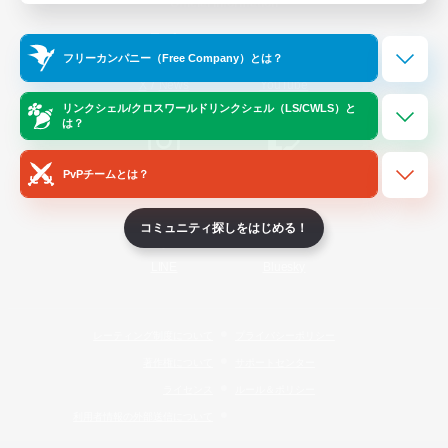
Official Information
フリーカンパニー（Free Company）とは？
/
X
News
YouTube
リンクシェル/クロスワールドリンクシェル（LS/CWLS）と
は？
PvPチームとは？
Instagram
Twitch
コミュニティ探しをはじめる！
LINE
Bluesky
レーティング制度について
プライバシーポリシー
著作権について
サポートセンター
ライセンス
ルール＆ポリシー
利用者情報の外部送信について