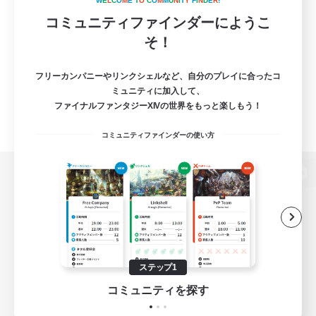
W
E
L
C
O
M
E
T
O
C
O
M
M
U
N
I
T
Y
F
I
N
D
E
R
!
コミュニティファインダーにようこ
そ！
フリーカンパニーやリンクシェルなど、自分のプレイに合ったコ
ミュニティに加入して、
ファイナルファンタジーXIVの世界をもっと楽しもう！
コミュニティファインダーの使い方
パソコン版へ
関連商品
e-STOREで購入
ステップ1
ゲームダウンロード
コミュニティを探す