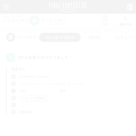
リスト
募集作成
#初心者/若葉歓迎
#絶挑戦
#立ち上げメ
アピールタグ
0件の募集が見つかりました！
指定なし
Cerberus (Chaos)
フリーカンパニー
LS & CWLS
PvPチーム
平日
週末
＃初心者/若葉歓迎
使用言語