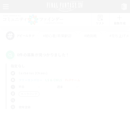
リスト
募集作成
#初心者/若葉歓迎
#絶挑戦
#立ち上げメ
アピールタグ
0件の募集が見つかりました！
指定なし
Cerberus (Chaos)
フリーカンパニー
LS & CWLS
PvPチーム
平日
週末
＃ハウジング
使用言語