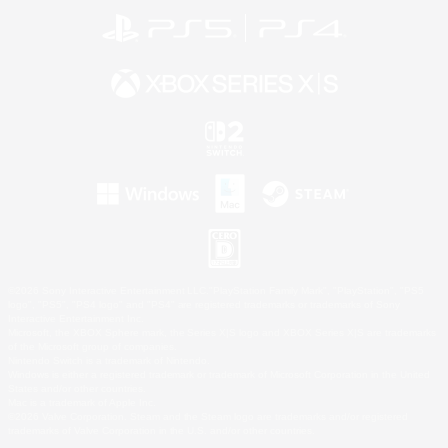
©2026 Sony Interactive Entertainment LLC."PlayStation Family Mark", "PlayStation", "PS5
logo", "PS5", "PS4 logo" and "PS4" are registered trademarks or trademarks of Sony
Interactive Entertainment Inc.
Microsoft, the XBOX Sphere mark, the Series X|S logo and XBOX Series X|S are trademarks
of the Microsoft group of companies.
Nintendo Switch is a trademark of Nintendo.
Windows is either a registered trademark or trademark of Microsoft Corporation in the United
States and/or other countries.
Mac is a trademark of Apple Inc.
©2026 Valve Corporation. Steam and the Steam logo are trademarks and/or registered
trademarks of Valve Corporation in the U.S. and/or other countries.