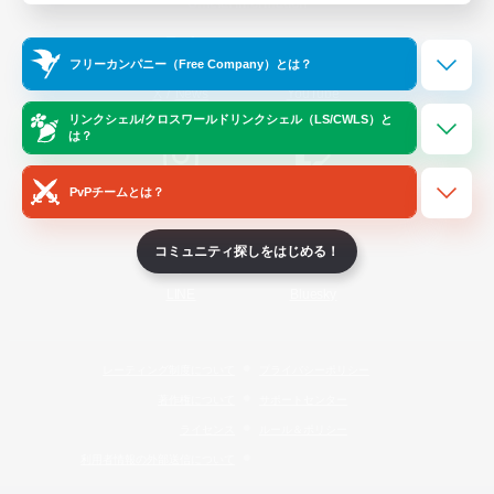
Official Information
フリーカンパニー（Free Company）とは？
/
X
News
YouTube
リンクシェル/クロスワールドリンクシェル（LS/CWLS）と
は？
PvPチームとは？
Instagram
Twitch
コミュニティ探しをはじめる！
LINE
Bluesky
レーティング制度について
プライバシーポリシー
著作権について
サポートセンター
ライセンス
ルール＆ポリシー
利用者情報の外部送信について