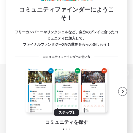
W
E
L
C
O
M
E
T
O
C
O
M
M
U
N
I
T
Y
F
I
N
D
E
R
!
コミュニティファインダーにようこ
そ！
フリーカンパニーやリンクシェルなど、自分のプレイに合ったコ
ミュニティに加入して、
ファイナルファンタジーXIVの世界をもっと楽しもう！
コミュニティファインダーの使い方
パソコン版へ
関連商品
e-STOREで購入
ステップ1
ゲームダウンロード
コミュニティを探す