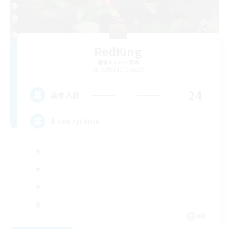
RedKing
追加メンバー募集
Cerberus [Chaos]
24
募集人数
À ton rythme
FR