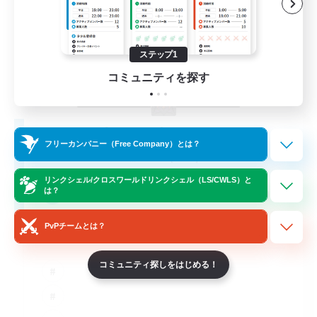
ステップ1
コミュニティを探す
The Soul Reapers
フリーカンパニー（Free Company）とは？
追加メンバー募集
Cerberus [Chaos]
リンクシェル/クロスワールドリンクシェル（LS/CWLS）と
99
は？
募集人数
PvPチームとは？
tout types de joueurs
コミュニティ探しをはじめる！