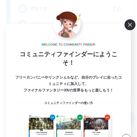
70
募集人数
LGBTQ+ Friendly
W
E
L
C
O
M
E
T
O
C
O
M
M
U
N
I
T
Y
F
I
N
D
E
R
!
コミュニティファインダーにようこ
そ！
フリーカンパニーやリンクシェルなど、自分のプレイに合ったコ
EN
ミュニティに加入して、
ファイナルファンタジーXIVの世界をもっと楽しもう！
詳細を見る
募集期間: 2026/09/05 まで
コミュニティファインダーの使い方
フリーカンパニー
NEW