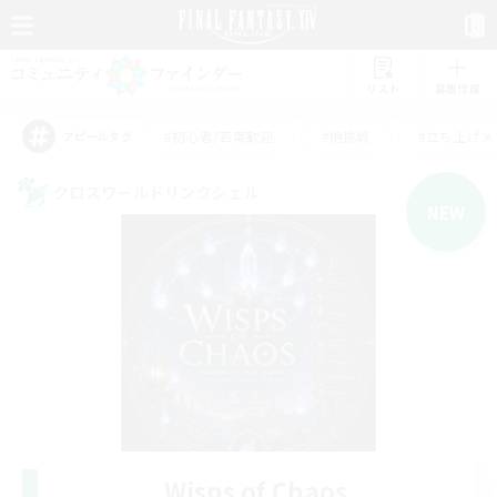
リスト
募集作成
#初心者/若葉歓迎
#絶挑戦
#立ち上げメ
アピールタグ
クロスワールドリンクシェル
NEW
Wisps of Chaos