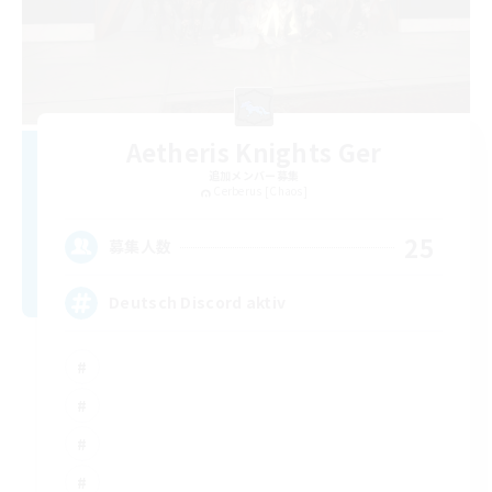
Aetheris Knights Ger
追加メンバー募集
Cerberus [Chaos]
25
募集人数
Deutsch Discord aktiv