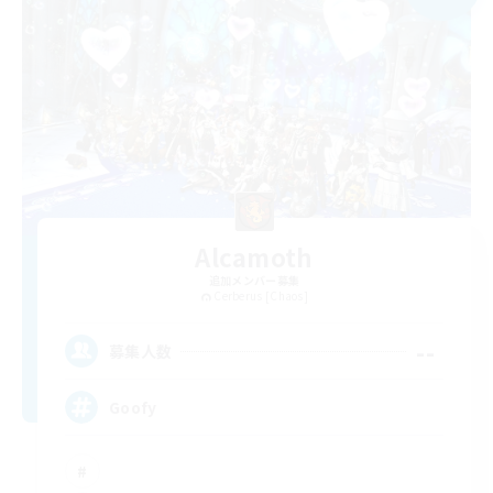
Alcamoth
追加メンバー募集
Cerberus [Chaos]
--
募集人数
Goofy