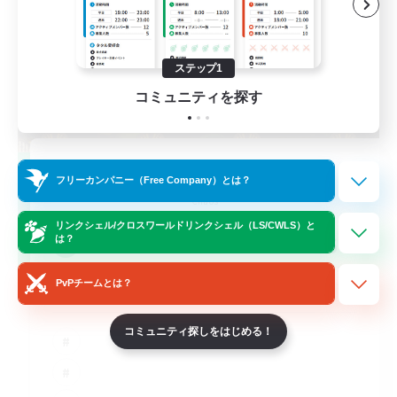
ステップ1
コミュニティを探す
Red-Game
フリーカンパニー（Free Company）とは？
追加メンバー募集
Chaos
リンクシェル/クロスワールドリンクシェル（LS/CWLS）と
64
は？
募集人数
PvPチームとは？
A ton rythme
コミュニティ探しをはじめる！