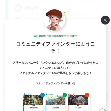
--
募集人数
Synced & MIL Content
W
E
L
C
O
M
E
T
O
C
O
M
M
U
N
I
T
Y
F
I
N
D
E
R
!
コミュニティファインダーにようこ
そ！
フリーカンパニーやリンクシェルなど、自分のプレイに合ったコ
EN
ミュニティに加入して、
ファイナルファンタジーXIVの世界をもっと楽しもう！
詳細を見る
募集期間: 2026/09/03 まで
コミュニティファインダーの使い方
クロスワールドリンクシェル
NEW