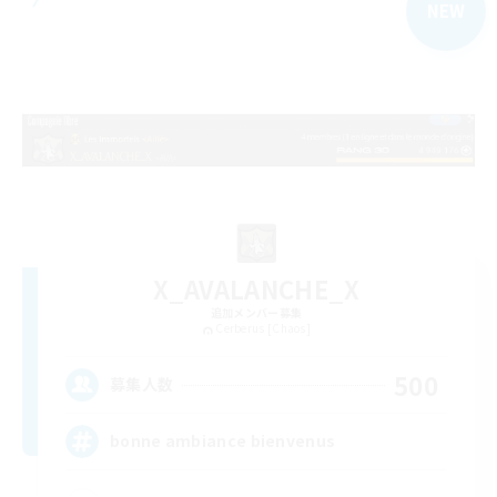
NEW
X_AVALANCHE_X
追加メンバー募集
Cerberus [Chaos]
500
募集人数
bonne ambiance bienvenus