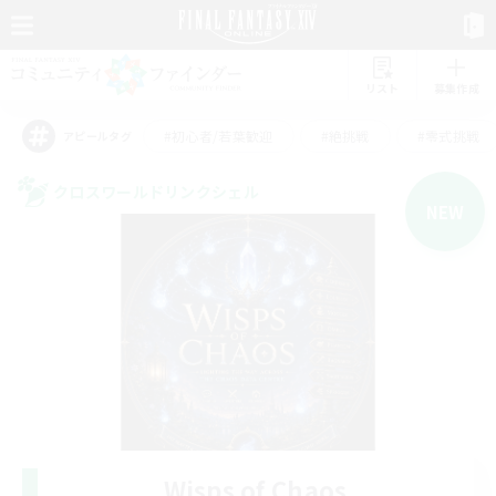
リスト
募集作成
#初心者/若葉歓迎
#絶挑戦
#零式挑戦
アピールタグ
クロスワールドリンクシェル
NEW
Wisps of Chaos