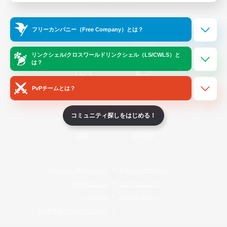
Official Information
フリーカンパニー（Free Company）とは？
/
X
News
YouTube
リンクシェル/クロスワールドリンクシェル（LS/CWLS）と
は？
PvPチームとは？
Instagram
Twitch
コミュニティ探しをはじめる！
LINE
Bluesky
レーティング制度について
プライバシーポリシー
著作権について
サポートセンター
ライセンス
ルール＆ポリシー
利用者情報の外部送信について