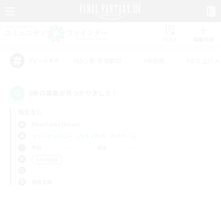
リスト
募集作成
#初心者/若葉歓迎
#絶挑戦
#立ち上げメ
アピールタグ
0件の募集が見つかりました！
指定なし
Phantom (Chaos)
フリーカンパニー
LS & CWLS
PvPチーム
平日
週末
＃体験歓迎
使用言語