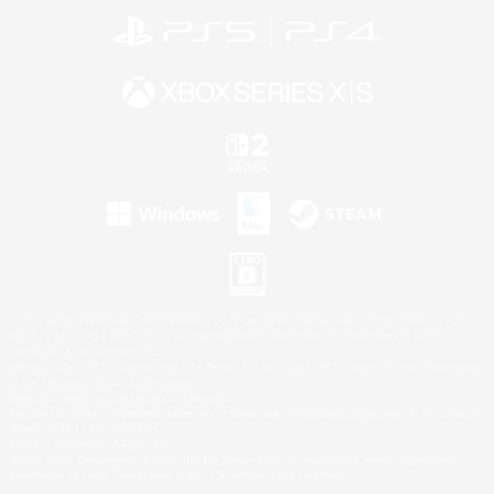
©2026 Sony Interactive Entertainment LLC."PlayStation Family Mark", "PlayStation", "PS5
logo", "PS5", "PS4 logo" and "PS4" are registered trademarks or trademarks of Sony
Interactive Entertainment Inc.
Microsoft, the XBOX Sphere mark, the Series X|S logo and XBOX Series X|S are trademarks
of the Microsoft group of companies.
Nintendo Switch is a trademark of Nintendo.
Windows is either a registered trademark or trademark of Microsoft Corporation in the United
States and/or other countries.
Mac is a trademark of Apple Inc.
©2026 Valve Corporation. Steam and the Steam logo are trademarks and/or registered
trademarks of Valve Corporation in the U.S. and/or other countries.