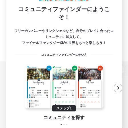
W
E
L
C
O
M
E
T
O
C
O
M
M
U
N
I
T
Y
F
I
N
D
E
R
!
コミュニティファインダーにようこ
そ！
フリーカンパニーやリンクシェルなど、自分のプレイに合ったコ
ミュニティに加入して、
ファイナルファンタジーXIVの世界をもっと楽しもう！
コミュニティファインダーの使い方
パソコン版へ
関連商品
e-STOREで購入
ステップ1
ゲームダウンロード
コミュニティを探す