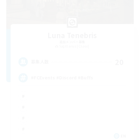
Luna Tenebris
追加メンバー募集
Sagittarius [Chaos]
20
募集人数
#FCEvents #Discord #Buffs
EN