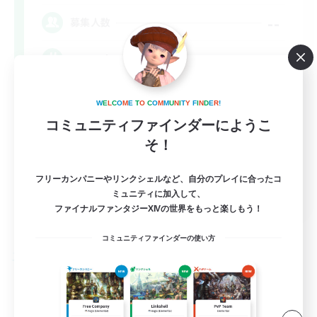
--
募集人数
Synced & MIL Content
W
E
L
C
O
M
E
T
O
C
O
M
M
U
N
I
T
Y
F
I
N
D
E
R
!
コミュニティファインダーにようこ
そ！
フリーカンパニーやリンクシェルなど、自分のプレイに合ったコ
EN
ミュニティに加入して、
ファイナルファンタジーXIVの世界をもっと楽しもう！
詳細を見る
募集期間: 2026/09/03 まで
コミュニティファインダーの使い方
フリーカンパニー