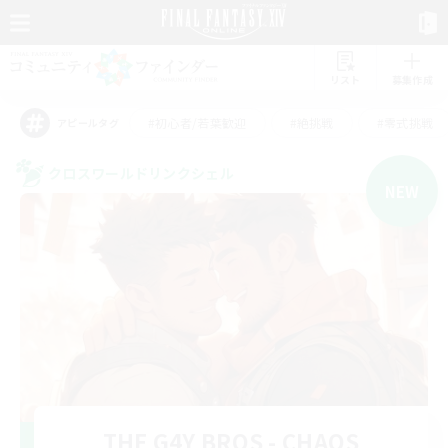
リスト
募集作成
#初心者/若葉歓迎
#絶挑戦
#零式挑戦
アピールタグ
クロスワールドリンクシェル
NEW
THE G4Y BROS - CHAOS