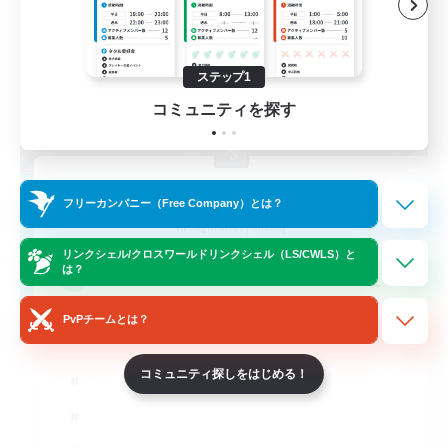
ステップ1
コミュニティを探す
Hilda Garde Knights
フリーカンパニー（Free Company）とは？
追加メンバー募集
Sagittarius [Chaos]
リンクシェル/クロスワールドリンクシェル（LS/CWLS）と
10
は？
募集人数
PvPチームとは？
コミュニティ探しをはじめる！