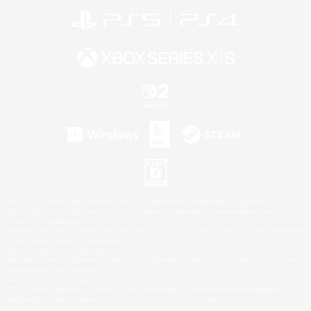
©2026 Sony Interactive Entertainment LLC."PlayStation Family Mark", "PlayStation", "PS5
logo", "PS5", "PS4 logo" and "PS4" are registered trademarks or trademarks of Sony
Interactive Entertainment Inc.
Microsoft, the XBOX Sphere mark, the Series X|S logo and XBOX Series X|S are trademarks
of the Microsoft group of companies.
Nintendo Switch is a trademark of Nintendo.
Windows is either a registered trademark or trademark of Microsoft Corporation in the United
States and/or other countries.
Mac is a trademark of Apple Inc.
©2026 Valve Corporation. Steam and the Steam logo are trademarks and/or registered
trademarks of Valve Corporation in the U.S. and/or other countries.