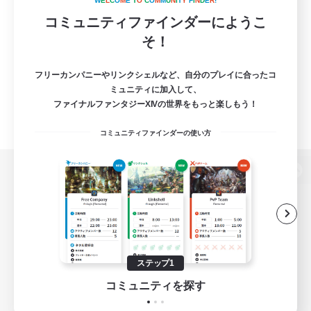
W
E
L
C
O
M
E
T
O
C
O
M
M
U
N
I
T
Y
F
I
N
D
E
R
!
コミュニティファインダーにようこ
そ！
フリーカンパニーやリンクシェルなど、自分のプレイに合ったコ
ミュニティに加入して、
ファイナルファンタジーXIVの世界をもっと楽しもう！
コミュニティファインダーの使い方
パソコン版へ
関連商品
e-STOREで購入
ステップ1
ゲームダウンロード
コミュニティを探す