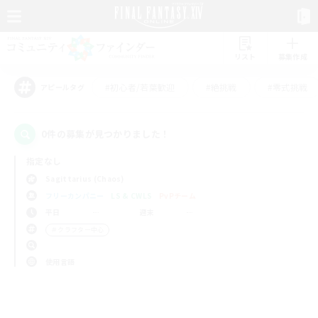
リスト
募集作成
#初心者/若葉歓迎
#絶挑戦
#零式挑戦
アピールタグ
0件の募集が見つかりました！
指定なし
Sagittarius (Chaos)
フリーカンパニー
LS & CWLS
PvPチーム
平日
週末
＃クラフター中心
使用言語