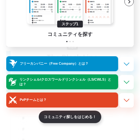
ステップ1
コミュニティを探す
The Black Line
追加メンバー募集
フリーカンパニー（Free Company）とは？
Cerberus [Chaos]
リンクシェル/クロスワールドリンクシェル（LS/CWLS）と
50
募集人数
は？
Casual Community!
PvPチームとは？
コミュニティ探しをはじめる！