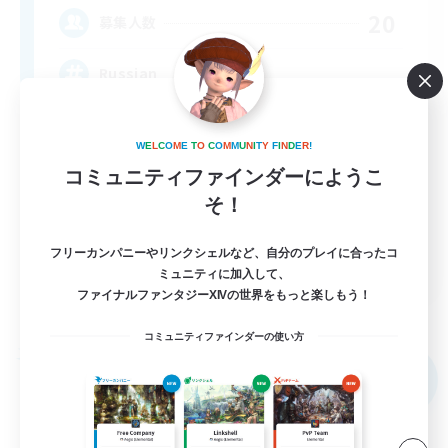
20
募集人数
Russian
W
E
L
C
O
M
E
T
O
C
O
M
M
U
N
I
T
Y
F
I
N
D
E
R
!
コミュニティファインダーにようこ
そ！
フリーカンパニーやリンクシェルなど、自分のプレイに合ったコ
EN
ミュニティに加入して、
ファイナルファンタジーXIVの世界をもっと楽しもう！
詳細を見る
募集期間: 2026/09/04 まで
コミュニティファインダーの使い方
フリーカンパニー
NEW