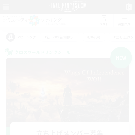
リスト
募集作成
#初心者/若葉歓迎
#絶挑戦
#立ち上げメ
アピールタグ
クロスワールドリンクシェル
NEW
立ち上げメンバー募集