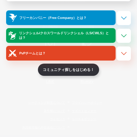
Official Information
フリーカンパニー（Free Company）とは？
/
X
News
YouTube
リンクシェル/クロスワールドリンクシェル（LS/CWLS）と
は？
PvPチームとは？
Instagram
Twitch
コミュニティ探しをはじめる！
LINE
Bluesky
レーティング制度について
プライバシーポリシー
著作権について
サポートセンター
ライセンス
ルール＆ポリシー
利用者情報の外部送信について