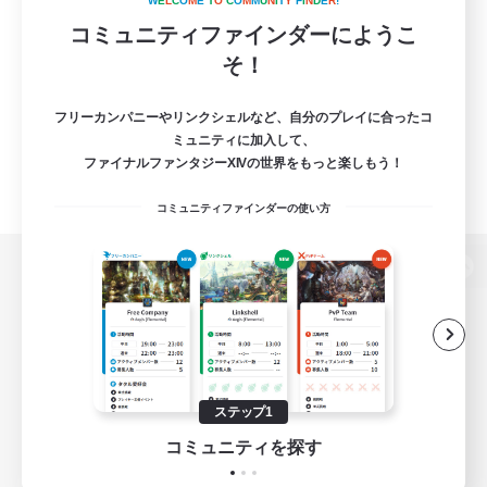
W
E
L
C
O
M
E
T
O
C
O
M
M
U
N
I
T
Y
F
I
N
D
E
R
!
コミュニティファインダーにようこ
そ！
フリーカンパニーやリンクシェルなど、自分のプレイに合ったコ
ミュニティに加入して、
ファイナルファンタジーXIVの世界をもっと楽しもう！
コミュニティファインダーの使い方
パソコン版へ
関連商品
e-STOREで購入
ステップ1
ゲームダウンロード
コミュニティを探す