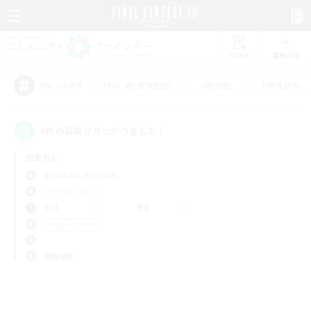
リスト
募集作成
#初心者/若葉歓迎
#絶挑戦
#零式挑戦
アピールタグ
0件の募集が見つかりました！
指定なし
Brynhildr (Crystal)
フリーカンパニー
平日
週末
＃ロールプレイ
使用言語