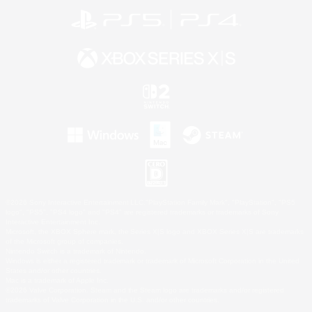
©2026 Sony Interactive Entertainment LLC."PlayStation Family Mark", "PlayStation", "PS5
logo", "PS5", "PS4 logo" and "PS4" are registered trademarks or trademarks of Sony
Interactive Entertainment Inc.
Microsoft, the XBOX Sphere mark, the Series X|S logo and XBOX Series X|S are trademarks
of the Microsoft group of companies.
Nintendo Switch is a trademark of Nintendo.
Windows is either a registered trademark or trademark of Microsoft Corporation in the United
States and/or other countries.
Mac is a trademark of Apple Inc.
©2026 Valve Corporation. Steam and the Steam logo are trademarks and/or registered
trademarks of Valve Corporation in the U.S. and/or other countries.