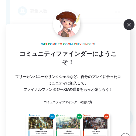
--
募集人数
W
E
L
C
O
M
E
T
O
C
O
M
M
U
N
I
T
Y
F
I
N
D
E
R
!
コミュニティファインダーにようこ
そ！
フリーカンパニーやリンクシェルなど、自分のプレイに合ったコ
EN
ミュニティに加入して、
ファイナルファンタジーXIVの世界をもっと楽しもう！
詳細を見る
募集期間: 2026/09/01 まで
コミュニティファインダーの使い方
フリーカンパニー
NEW