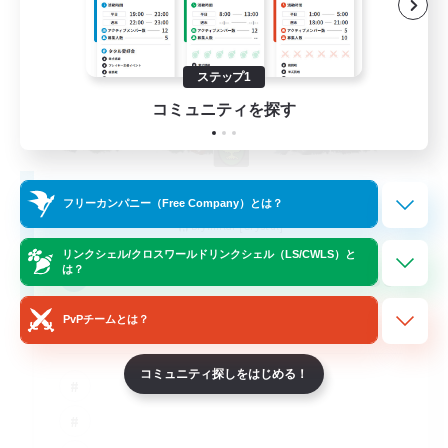
ステップ1
コミュニティを探す
Hope Cafe
フリーカンパニー（Free Company）とは？
追加メンバー募集
Brynhildr [Crystal]
リンクシェル/クロスワールドリンクシェル（LS/CWLS）と
30
は？
募集人数
PvPチームとは？
freepats
コミュニティ探しをはじめる！