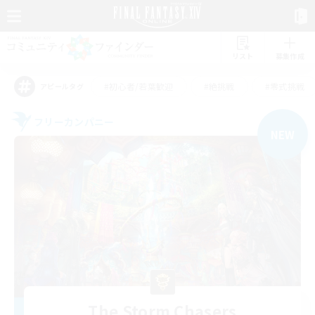
リスト
募集作成
#初心者/若葉歓迎
#絶挑戦
#零式挑戦
アピールタグ
フリーカンパニー
NEW
The Storm Chasers