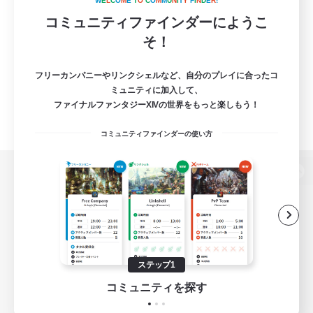
W
E
L
C
O
M
E
T
O
C
O
M
M
U
N
I
T
Y
F
I
N
D
E
R
!
コミュニティファインダーにようこ
そ！
フリーカンパニーやリンクシェルなど、自分のプレイに合ったコ
ミュニティに加入して、
ファイナルファンタジーXIVの世界をもっと楽しもう！
コミュニティファインダーの使い方
パソコン版へ
関連商品
e-STOREで購入
ステップ1
ゲームダウンロード
コミュニティを探す