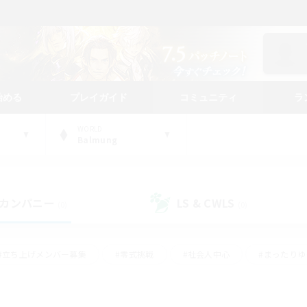
始める
プレイガイド
コミュニティ
ラ
WORLD
Balmung
カンパニー
LS & CWLS
(0)
(0)
#立ち上げメンバー募集
#零式挑戦
#社会人中心
#まったり
体験歓迎
#クラフター中心
#ロールプレイ
#ギャザラー中心
ージュプリズム）
#スクリーンショット撮影
#クリア目指して頑張る