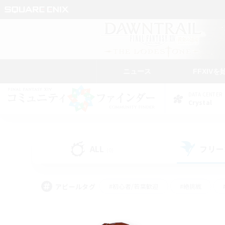
ニュース
FFXIVを
DATA CENTER
Crystal
ALL
フリー
(0)
アピールタグ
#初心者/若葉歓迎
#絶挑戦
#学生中心
#なんでも楽しむ
#モブハント
#
#演奏
#ミラプリ（ミラ