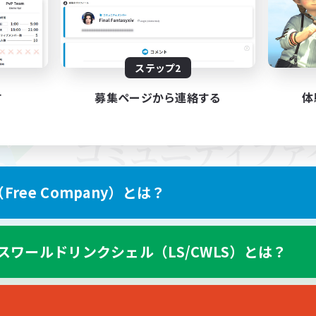
ステップ2
す
募集ページから連絡する
体
ree Company）とは？
スワールドリンクシェル（LS/CWLS）とは？
スマートフォン版へ