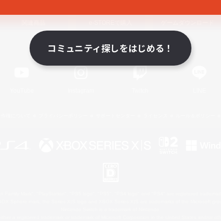
関連商品
e-STOREで購入
ゲームダウンロード
コミュニティ探しをはじめる！
Official Information
YouTube
Instagram
Twitch
LINE
著作権について
プライバシーポリシー
サポートセンター
ライセンス
ルール＆ポリシー
 Family Mark", "PlayStation", "PS5 logo", "PS5", "PS4 logo" and "PS4" are registered trademark
XBOX Sphere mark, the Series X|S logo and XBOX Series X|S are trademarks of the Microsoft gro
Nintendo Switch is a trademark of Nintendo.
ither a registered trademark or trademark of Microsoft Corporation in the United States and/or oth