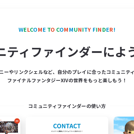
＃ギャザラー中心
使用言
W
E
L
C
O
M
E
T
O
C
O
M
M
U
N
I
T
Y
F
I
N
D
E
R
!
ニティファインダーによ
ニーやリンクシェルなど、自分のプレイに合ったコミュニテ
ファイナルファンタジーXIVの世界をもっと楽しもう！
募集数 0件
集が見つかりませんでし
コミュニティファインダーの使い方
条件を変えて検索してみるでっす！