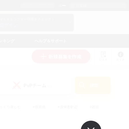
日本語
マイキャラクター情報をチェック！
ログイン
ンキング
ヘルプ＆サポート
新規募集を作成
リスト
ガイド
PvPチーム
検索
(0)
ゆっくり楽しむ
#極挑戦
#復帰者歓迎
#雑談
#ハウジング
#トレジャーハント
#レベリング
#プレイヤー主催イベント