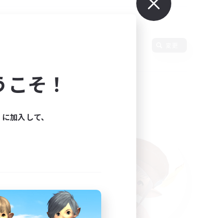
語
変更
うこそ！
ィに加入して、
た。