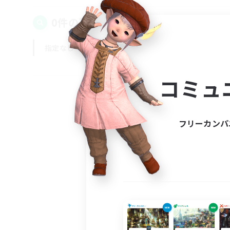
0件の募集が見つかりました！
指定なし
平日
週末
コミュ
フリーカンパ
募