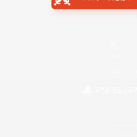
X
/
News
レーティング制度について
©2026 Sony Interactive Entertainment LLC."PlayStation
Microsoft, the 
Windows is e