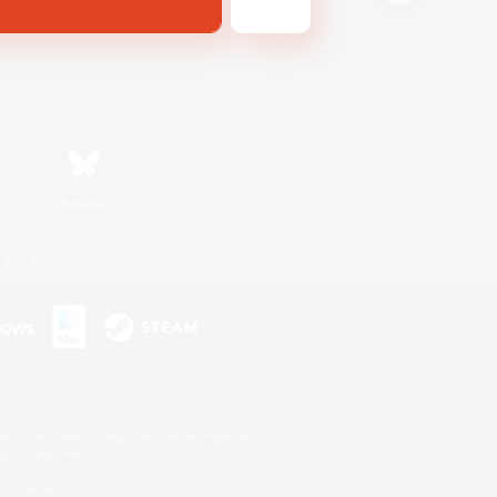
Bluesky
利用者情報の外部送信について
s or trademarks of Sony Interactive Entertainment Inc.
up of companies.
er countries.