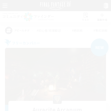
リスト
募集作成
#初心者/若葉歓迎
#絶挑戦
#零式挑戦
アピールタグ
フリーカンパニー
NEW
Auracite Arcanum