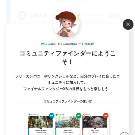
Diabolos [Crystal]
100
募集人数
W
E
L
C
O
M
E
T
O
C
O
M
M
U
N
I
T
Y
F
I
N
D
E
R
!
コミュニティファインダーにようこ
そ！
フリーカンパニーやリンクシェルなど、自分のプレイに合ったコ
ミュニティに加入して、
EN
ファイナルファンタジーXIVの世界をもっと楽しもう！
詳細を見る
募集期間: 2026/09/04 まで
コミュニティファインダーの使い方
フリーカンパニー