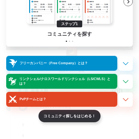
ステップ1
コミュニティを探す
Moonlight Legends
フリーカンパニー（Free Company）とは？
追加メンバー募集
Diabolos [Crystal]
リンクシェル/クロスワールドリンクシェル（LS/CWLS）と
は？
300
募集人数
PvPチームとは？
Introvert Friendly
コミュニティ探しをはじめる！