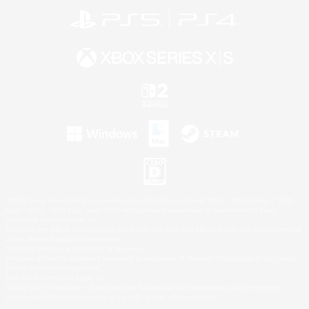
©2026 Sony Interactive Entertainment LLC."PlayStation Family Mark", "PlayStation", "PS5
logo", "PS5", "PS4 logo" and "PS4" are registered trademarks or trademarks of Sony
Interactive Entertainment Inc.
Microsoft, the XBOX Sphere mark, the Series X|S logo and XBOX Series X|S are trademarks
of the Microsoft group of companies.
Nintendo Switch is a trademark of Nintendo.
Windows is either a registered trademark or trademark of Microsoft Corporation in the United
States and/or other countries.
Mac is a trademark of Apple Inc.
©2026 Valve Corporation. Steam and the Steam logo are trademarks and/or registered
trademarks of Valve Corporation in the U.S. and/or other countries.