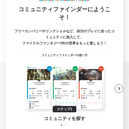
W
E
L
C
O
M
E
T
O
C
O
M
M
U
N
I
T
Y
F
I
N
D
E
R
!
コミュニティファインダーにようこ
そ！
フリーカンパニーやリンクシェルなど、自分のプレイに合ったコ
ミュニティに加入して、
ファイナルファンタジーXIVの世界をもっと楽しもう！
コミュニティファインダーの使い方
パソコン版へ
関連商品
e-STOREで購入
ステップ1
ゲームダウンロード
コミュニティを探す