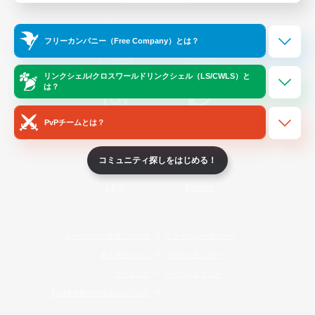
Official Information
フリーカンパニー（Free Company）とは？
/
X
News
YouTube
リンクシェル/クロスワールドリンクシェル（LS/CWLS）と
は？
PvPチームとは？
Instagram
Twitch
コミュニティ探しをはじめる！
LINE
Bluesky
レーティング制度について
プライバシーポリシー
著作権について
サポートセンター
ライセンス
ルール＆ポリシー
利用者情報の外部送信について