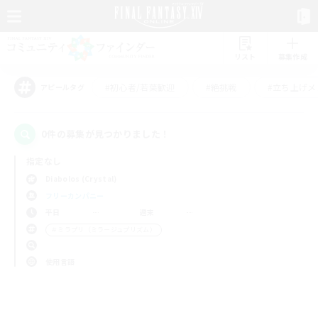
リスト
募集作成
#初心者/若葉歓迎
#絶挑戦
#立ち上げメ
アピールタグ
0件の募集が見つかりました！
指定なし
Diabolos (Crystal)
フリーカンパニー
平日
週末
＃ミラプリ（ミラージュプリズム）
使用言語