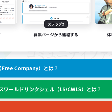
ステップ2
す
募集ページから連絡する
体
ree Company）とは？
スワールドリンクシェル（LS/CWLS）とは？
スマートフォン版へ