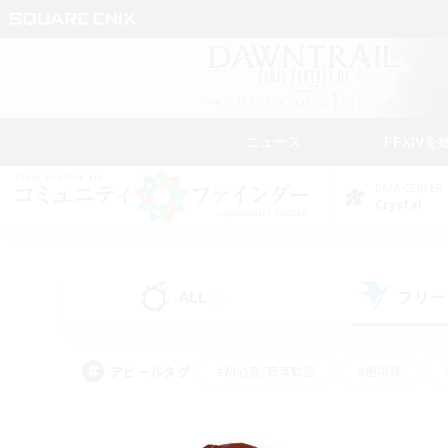
ニュース
FFXIVを
DATA CENTER
Crystal
ALL
フリー
(0)
アピールタグ
#初心者/若葉歓迎
#絶挑戦
#なんでも楽しむ
#学生中心
#モブハント
#レベリング
#クリア目指し