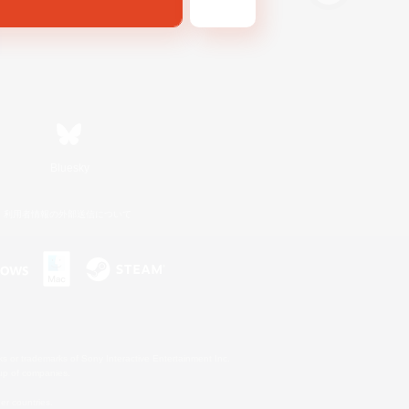
Bluesky
利用者情報の外部送信について
s or trademarks of Sony Interactive Entertainment Inc.
up of companies.
er countries.