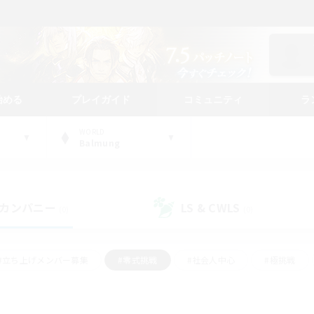
始める
プレイガイド
コミュニティ
ラ
WORLD
Balmung
カンパニー
LS & CWLS
(0)
(0)
#立ち上げメンバー募集
#零式挑戦
#社会人中心
#極挑戦
#体験歓迎
#ロールプレイ
#ギャザラー中心
#クラフター中
て頑張る
#スクリーンショット撮影
#ミラプリ（ミラージュプリズム