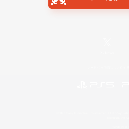
X
/
News
レーティング制度について
©2026 Sony Interactive Entertainment LLC."PlayStation
Microsoft, the 
Windows is e