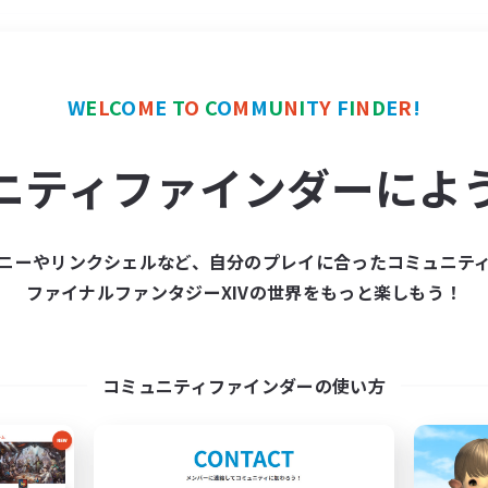
＃零式挑戦
使用言語
W
E
L
C
O
M
E
T
O
C
O
M
M
U
N
I
T
Y
F
I
N
D
E
R
!
ニティファインダーによ
ニーやリンクシェルなど、自分のプレイに合ったコミュニテ
ファイナルファンタジーXIVの世界をもっと楽しもう！
募集数 0件
集が見つかりませんでし
コミュニティファインダーの使い方
条件を変えて検索してみるでっす！