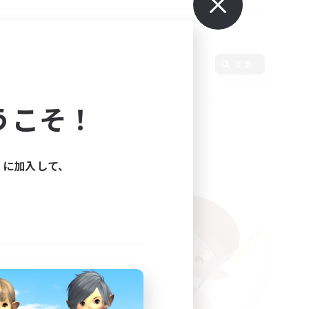
変更
うこそ！
ィに加入して、
た。