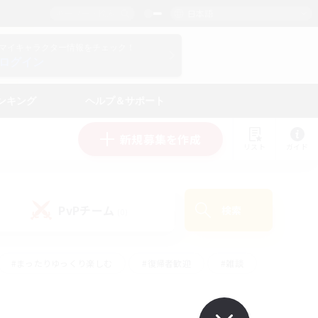
日本語
マイキャラクター情報をチェック！
ログイン
ンキング
ヘルプ＆サポート
新規募集を作成
リスト
ガイド
PvPチーム
検索
(0)
#まったりゆっくり楽しむ
#復帰者歓迎
#雑談
心
#演奏
#トレジャーハント
#ハウジング
）
#プレイヤー主催イベント