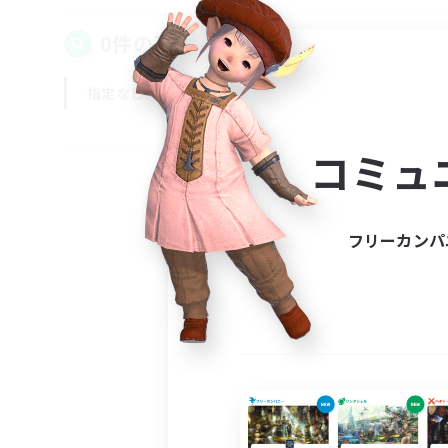
0件の募集が見つかりました！
指定なし
平日
週末
コミュ
フリーカンパ
募