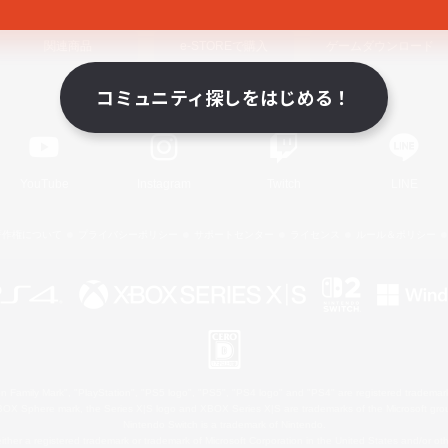
関連商品
e-STOREで購入
ゲームダウンロード
コミュニティ探しをはじめる！
Official Information
YouTube
Instagram
Twitch
LINE
著作権について
プライバシーポリシー
サポートセンター
ライセンス
ルール＆ポリシー
 Family Mark", "PlayStation", "PS5 logo", "PS5", "PS4 logo" and "PS4" are registered trademark
XBOX Sphere mark, the Series X|S logo and XBOX Series X|S are trademarks of the Microsoft gro
Nintendo Switch is a trademark of Nintendo.
ither a registered trademark or trademark of Microsoft Corporation in the United States and/or oth