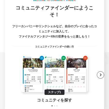
W
E
L
C
O
M
E
T
O
C
O
M
M
U
N
I
T
Y
F
I
N
D
E
R
!
コミュニティファインダーにようこ
そ！
フリーカンパニーやリンクシェルなど、自分のプレイに合ったコ
ミュニティに加入して、
ファイナルファンタジーXIVの世界をもっと楽しもう！
コミュニティファインダーの使い方
パソコン版へ
関連商品
e-STOREで購入
ステップ1
ゲームダウンロード
コミュニティを探す