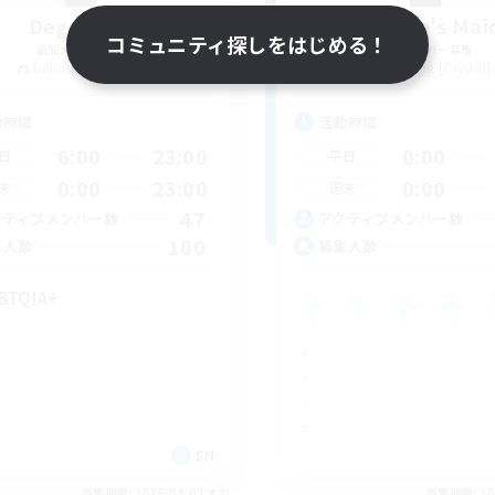
Degen Den
The Empire's Mai
コミュニティ探しをはじめる！
追加メンバー募集
追加メンバー募集
Balmung [Crystal]
Balmung [Crystal]
動時間
活動時間
6:00
23:00
0:00
日
平日
0:00
23:00
0:00
末
週末
47
クティブメンバー数
アクティブメンバー数
100
集人数
募集人数
BTQIA+
EN
募集期間: 2026/09/03 まで
募集期間: 20