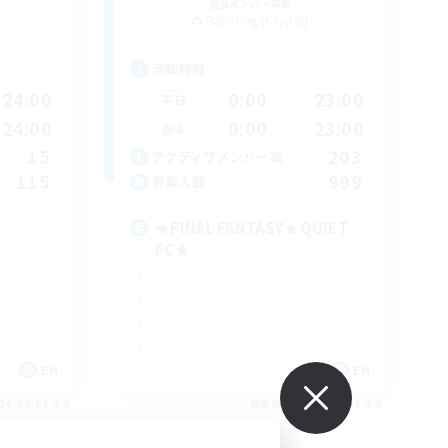
追加メンバー募集
Balmung [Crystal]
活動時間
24:00
0:00
23:00
平日
24:00
0:00
23:00
週末
15
203
アクティブメンバー数
115
999
募集人数
★FINAL FANTASY★QUIET
FC★
EN
EN
26/09/06 まで
募集期間: 2026/09/06 まで