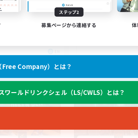
scord & VC Friendly
ステップ2
す
募集ページから連絡する
体
EN
募集期間: 2026/09/04 まで
募集期間: 20
ree Company）とは？
カンパニー
フリーカンパニー
スワールドリンクシェル（LS/CWLS）とは？
NEW