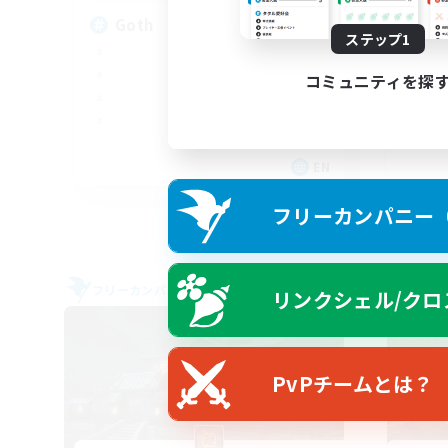
Goth
Di
ステップ1
コミュニティを探
EN
募集期間: 2026/09/05 まで
フリーカンパニー（F
フリーカンパニー
フリー
リンクシェル/クロ
NEW
PvPチームとは？