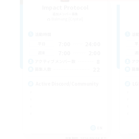
Impact Protocol
追加メンバー募集
Balmung [Crystal]
活動時間
活
7:00
24:00
平日
平
7:00
2:00
週末
週
8
アクティブメンバー数
ア
22
募集人数
募
Active Discord/Community
LG
EN
募集期間: 2026/09/04 まで