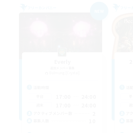
フリーカンパニー
フリー
NEW
Everly
2
追加メンバー募集
Balmung [Crystal]
活動時間
活
17:00
24:00
平日
平
17:00
24:00
週末
週
2
アクティブメンバー数
ア
10
募集人数
募