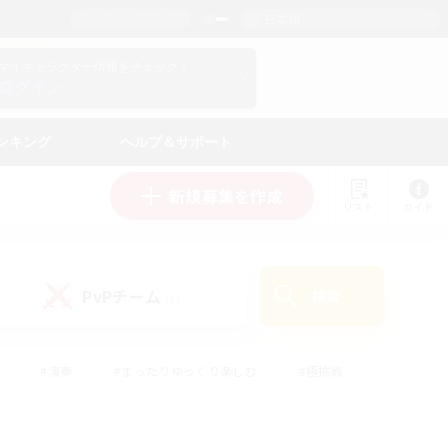
日本語
マイキャラクター情報をチェック！
ログイン
ンキング
ヘルプ＆サポート
新規募集を作成
リスト
ガイド
PvPチーム
検索
(1)
#演奏
#まったりゆっくり楽しむ
#極挑戦
#ハウジング
#レベリング
#クラフター中心
ズム）
#プレイヤー主催イベント