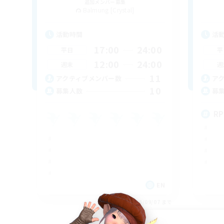
追加メンバー募集
Balmung [Crystal]
活動時間
活
17:00
24:00
平日
平
12:00
24:00
週末
週
11
アクティブメンバー数
ア
10
募集人数
募
RP
EN
募集期間: 2026/09/07 まで