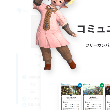
フリーカンパニー
フリー
NEW
コミュ
フリーカンパ
The Blood Pact
追加メンバー募集
Balmung [Crystal]
活動時間
活
12:00
11:00
平日
平
12:00
11:00
週末
週
8
アクティブメンバー数
ア
--
募集人数
募