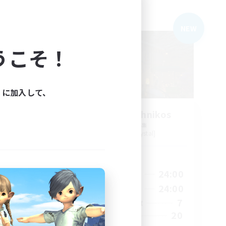
フリーカンパニー
NEW
NEW
うこそ！
ィに加入して、
s
Politeum Tekhnikos
追加メンバー募集
Balmung [Crystal]
活動時間
24:00
14:00
24:00
平日
2:00
10:00
24:00
週末
15
7
アクティブメンバー数
50
20
募集人数