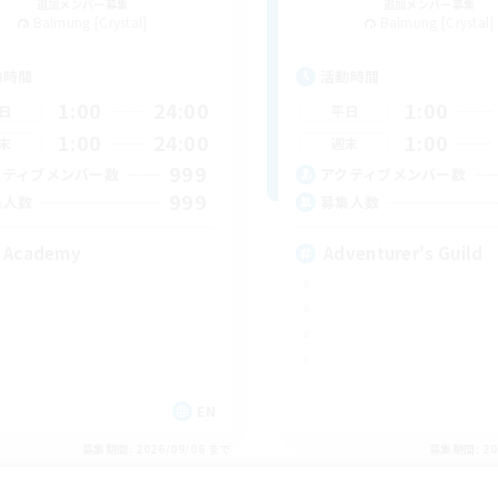
追加メンバー募集
追加メンバー募集
Balmung [Crystal]
Balmung [Crystal]
動時間
活動時間
1:00
24:00
1:00
日
平日
1:00
24:00
1:00
末
週末
999
クティブメンバー数
アクティブメンバー数
999
集人数
募集人数
 Academy
Adventurer's Guild
EN
募集期間: 2026/09/06 まで
募集期間: 20