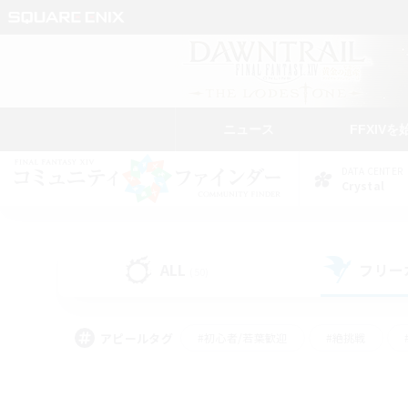
ニュース
FFXIVを
DATA CENTER
Crystal
ALL
フリー
(50)
アピールタグ
#初心者/若葉歓迎
#絶挑戦
#雑談
#なんでも楽しむ
#学生中心
#
#スクリーンショット撮影
#ト