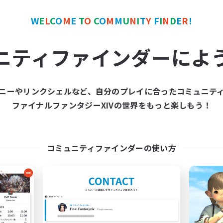
W
E
L
C
O
M
E
T
O
C
O
M
M
U
N
I
T
Y
F
I
N
D
E
R
!
カンパニー
フリーカンパニー
NEW
ニティファインダーによ
ニーやリンクシェルなど、自分のプレイに合ったコミュニテ
ファイナルファンタジーXIVの世界をもっと楽しもう！
Cosmic Sanctuary
Goopy Goober
追加メンバー募集
追加メンバー募集
Balmung [Crystal]
Balmung [Crystal]
コミュニティファインダーの使い方
動時間
活動時間
1:00
24:00
10:00
日
平日
1:00
24:00
10:00
末
週末
20
クティブメンバー数
アクティブメンバー数
10
集人数
募集人数