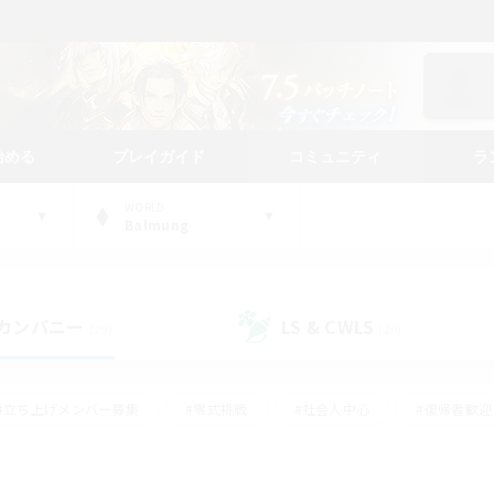
始める
プレイガイド
コミュニティ
ラ
WORLD
Balmung
カンパニー
LS & CWLS
(29)
(20)
#立ち上げメンバー募集
#零式挑戦
#社会人中心
#復帰者歓迎
ギャザラー中心
#モブハント
#ロールプレイ
#体験歓迎
レジャーハント
#クリア目指して頑張る
#ミラプリ（ミラージュプリ