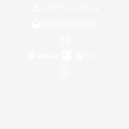
©2026 Sony Interactive Entertainment LLC."PlayStation Family Mark", "PlayStation", "PS5
logo", "PS5", "PS4 logo" and "PS4" are registered trademarks or trademarks of Sony
Interactive Entertainment Inc.
Microsoft, the XBOX Sphere mark, the Series X|S logo and XBOX Series X|S are trademarks
of the Microsoft group of companies.
Nintendo Switch is a trademark of Nintendo.
Windows is either a registered trademark or trademark of Microsoft Corporation in the United
States and/or other countries.
Mac is a trademark of Apple Inc.
©2026 Valve Corporation. Steam and the Steam logo are trademarks and/or registered
trademarks of Valve Corporation in the U.S. and/or other countries.