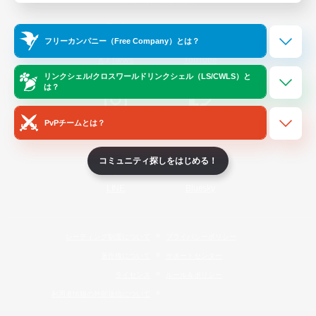
Official Information
フリーカンパニー（Free Company）とは？
/
X
News
YouTube
リンクシェル/クロスワールドリンクシェル（LS/CWLS）と
は？
PvPチームとは？
Instagram
Twitch
コミュニティ探しをはじめる！
LINE
Bluesky
レーティング制度について
プライバシーポリシー
著作権について
サポートセンター
ライセンス
ルール＆ポリシー
利用者情報の外部送信について