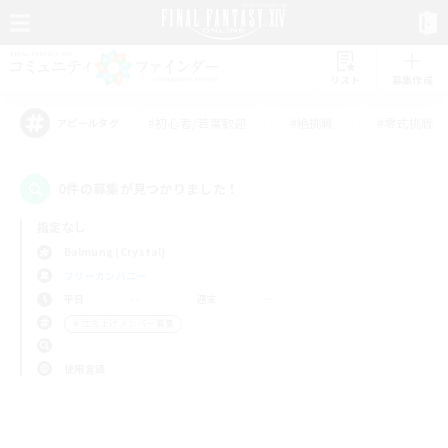
リスト
募集作成
#初心者/若葉歓迎
#絶挑戦
#零式挑戦
アピールタグ
0件の募集が見つかりました！
指定なし
Balmung (Crystal)
フリーカンパニー
平日
週末
＃立ち上げメンバー募集
使用言語