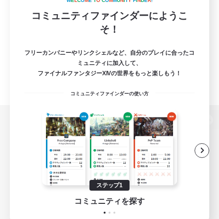
W
E
L
C
O
M
E
T
O
C
O
M
M
U
N
I
T
Y
F
I
N
D
E
R
!
コミュニティファインダーにようこ
そ！
フリーカンパニーやリンクシェルなど、自分のプレイに合ったコ
ミュニティに加入して、
ファイナルファンタジーXIVの世界をもっと楽しもう！
コミュニティファインダーの使い方
パソコン版へ
関連商品
e-STOREで購入
ステップ1
ゲームダウンロード
コミュニティを探す