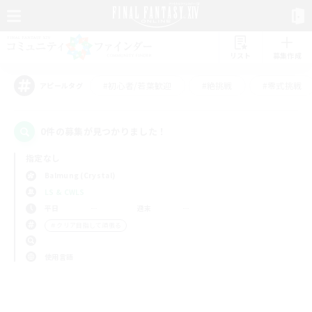
リスト
募集作成
#初心者/若葉歓迎
#絶挑戦
#零式挑戦
アピールタグ
0件の募集が見つかりました！
指定なし
Balmung (Crystal)
LS & CWLS
平日
週末
＃クリア目指して頑張る
使用言語