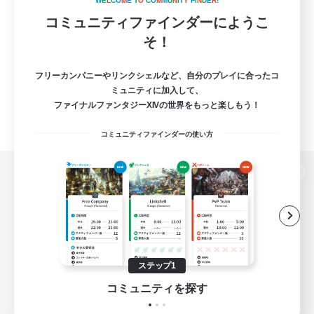
W
E
L
C
O
M
E
T
O
C
O
M
M
U
N
I
T
Y
F
I
N
D
E
R
!
コミュニティファインダーにようこ
そ！
フリーカンパニーやリンクシェルなど、自分のプレイに合ったコ
ミュニティに加入して、
ファイナルファンタジーXIVの世界をもっと楽しもう！
コミュニティファインダーの使い方
パソコン版へ
関連商品
e-STOREで購入
ステップ1
ゲームダウンロード
コミュニティを探す