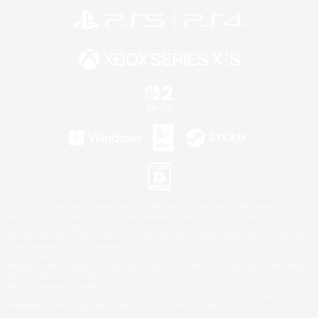
©2026 Sony Interactive Entertainment LLC."PlayStation Family Mark", "PlayStation", "PS5
logo", "PS5", "PS4 logo" and "PS4" are registered trademarks or trademarks of Sony
Interactive Entertainment Inc.
Microsoft, the XBOX Sphere mark, the Series X|S logo and XBOX Series X|S are trademarks
of the Microsoft group of companies.
Nintendo Switch is a trademark of Nintendo.
Windows is either a registered trademark or trademark of Microsoft Corporation in the United
States and/or other countries.
Mac is a trademark of Apple Inc.
©2026 Valve Corporation. Steam and the Steam logo are trademarks and/or registered
trademarks of Valve Corporation in the U.S. and/or other countries.