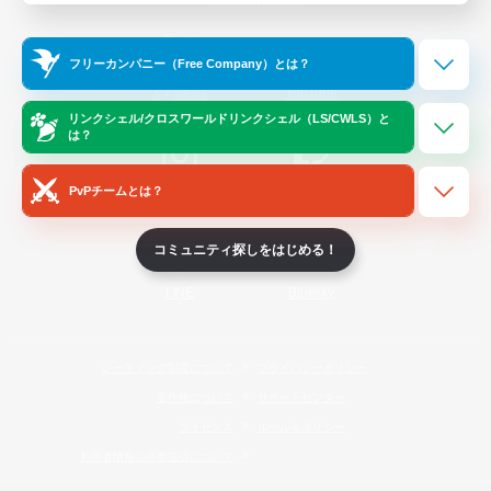
Official Information
フリーカンパニー（Free Company）とは？
/
X
News
YouTube
リンクシェル/クロスワールドリンクシェル（LS/CWLS）と
は？
PvPチームとは？
Instagram
Twitch
コミュニティ探しをはじめる！
LINE
Bluesky
レーティング制度について
プライバシーポリシー
著作権について
サポートセンター
ライセンス
ルール＆ポリシー
利用者情報の外部送信について