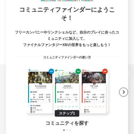
W
E
L
C
O
M
E
T
O
C
O
M
M
U
N
I
T
Y
F
I
N
D
E
R
!
コミュニティファインダーにようこ
そ！
フリーカンパニーやリンクシェルなど、自分のプレイに合ったコ
ミュニティに加入して、
ファイナルファンタジーXIVの世界をもっと楽しもう！
コミュニティファインダーの使い方
パソコン版へ
関連商品
e-STOREで購入
ステップ1
ゲームダウンロード
コミュニティを探す