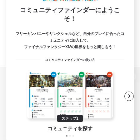
W
E
L
C
O
M
E
T
O
C
O
M
M
U
N
I
T
Y
F
I
N
D
E
R
!
コミュニティファインダーにようこ
そ！
フリーカンパニーやリンクシェルなど、自分のプレイに合ったコ
ミュニティに加入して、
ファイナルファンタジーXIVの世界をもっと楽しもう！
コミュニティファインダーの使い方
パソコン版へ
関連商品
e-STOREで購入
ステップ1
ゲームダウンロード
コミュニティを探す