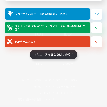
Official Information
フリーカンパニー（Free Company）とは？
/
X
News
YouTube
リンクシェル/クロスワールドリンクシェル（LS/CWLS）と
は？
PvPチームとは？
Instagram
Twitch
コミュニティ探しをはじめる！
LINE
Bluesky
レーティング制度について
プライバシーポリシー
著作権について
サポートセンター
ライセンス
ルール＆ポリシー
利用者情報の外部送信について