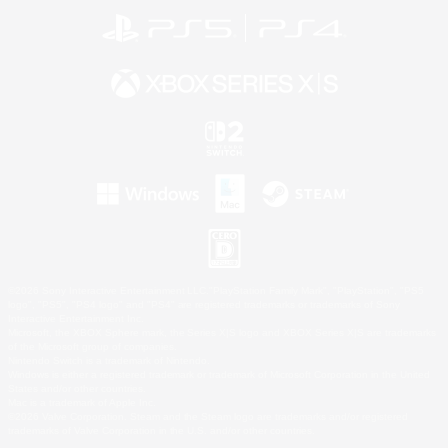
©2026 Sony Interactive Entertainment LLC."PlayStation Family Mark", "PlayStation", "PS5
logo", "PS5", "PS4 logo" and "PS4" are registered trademarks or trademarks of Sony
Interactive Entertainment Inc.
Microsoft, the XBOX Sphere mark, the Series X|S logo and XBOX Series X|S are trademarks
of the Microsoft group of companies.
Nintendo Switch is a trademark of Nintendo.
Windows is either a registered trademark or trademark of Microsoft Corporation in the United
States and/or other countries.
Mac is a trademark of Apple Inc.
©2026 Valve Corporation. Steam and the Steam logo are trademarks and/or registered
trademarks of Valve Corporation in the U.S. and/or other countries.