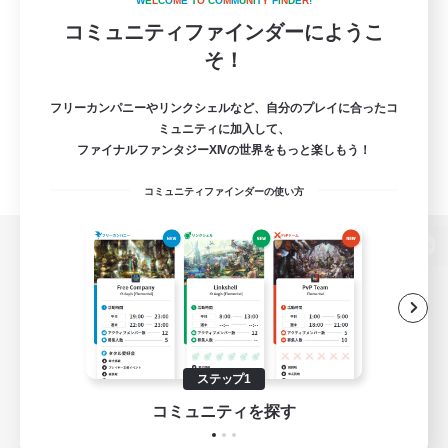
W
E
L
C
O
M
E
T
O
C
O
M
M
U
N
I
T
Y
F
I
N
D
E
R
!
コミュニティファインダーにようこ
そ！
フリーカンパニーやリンクシェルなど、自分のプレイに合ったコ
ミュニティに加入して、
ファイナルファンタジーXIVの世界をもっと楽しもう！
コミュニティファインダーの使い方
パソコン版へ
関連商品
e-STOREで購入
ステップ1
ゲームダウンロード
コミュニティを探す