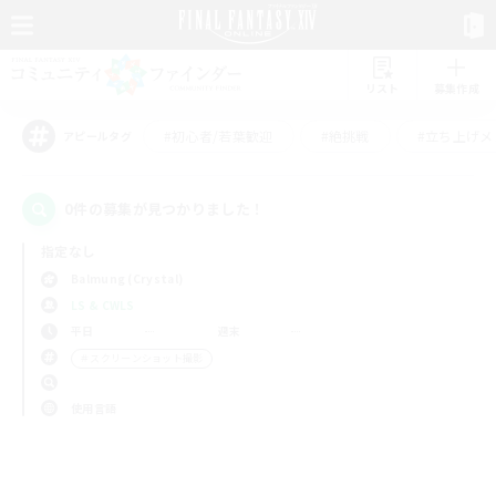
リスト
募集作成
#初心者/若葉歓迎
#絶挑戦
#立ち上げメ
アピールタグ
0件の募集が見つかりました！
指定なし
Balmung (Crystal)
LS & CWLS
平日
週末
＃スクリーンショット撮影
使用言語