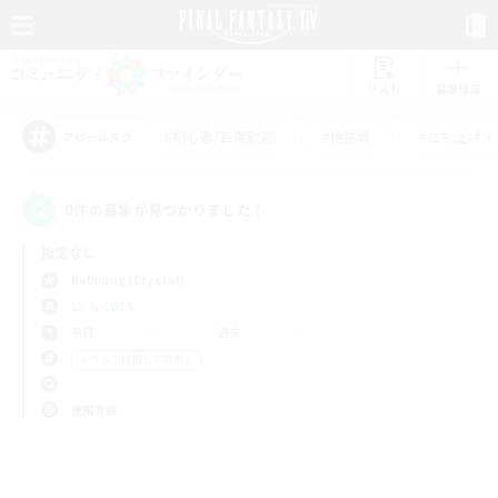
リスト
募集作成
#初心者/若葉歓迎
#絶挑戦
#立ち上げメ
アピールタグ
0件の募集が見つかりました！
指定なし
Balmung (Crystal)
LS & CWLS
平日
週末
＃クリア目指して頑張る
使用言語