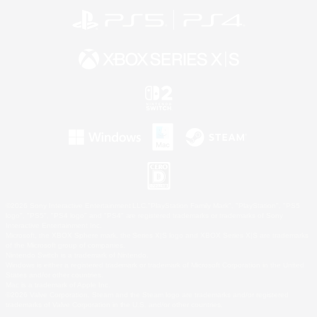
©2026 Sony Interactive Entertainment LLC."PlayStation Family Mark", "PlayStation", "PS5
logo", "PS5", "PS4 logo" and "PS4" are registered trademarks or trademarks of Sony
Interactive Entertainment Inc.
Microsoft, the XBOX Sphere mark, the Series X|S logo and XBOX Series X|S are trademarks
of the Microsoft group of companies.
Nintendo Switch is a trademark of Nintendo.
Windows is either a registered trademark or trademark of Microsoft Corporation in the United
States and/or other countries.
Mac is a trademark of Apple Inc.
©2026 Valve Corporation. Steam and the Steam logo are trademarks and/or registered
trademarks of Valve Corporation in the U.S. and/or other countries.