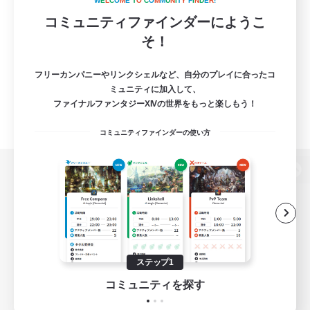
W
E
L
C
O
M
E
T
O
C
O
M
M
U
N
I
T
Y
F
I
N
D
E
R
!
コミュニティファインダーにようこ
そ！
フリーカンパニーやリンクシェルなど、自分のプレイに合ったコ
ミュニティに加入して、
ファイナルファンタジーXIVの世界をもっと楽しもう！
コミュニティファインダーの使い方
パソコン版へ
関連商品
e-STOREで購入
ステップ1
ゲームダウンロード
コミュニティを探す