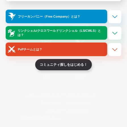
Official Information
フリーカンパニー（Free Company）とは？
/
X
News
YouTube
リンクシェル/クロスワールドリンクシェル（LS/CWLS）と
は？
PvPチームとは？
Instagram
Twitch
コミュニティ探しをはじめる！
LINE
Bluesky
レーティング制度について
プライバシーポリシー
著作権について
サポートセンター
ライセンス
ルール＆ポリシー
利用者情報の外部送信について