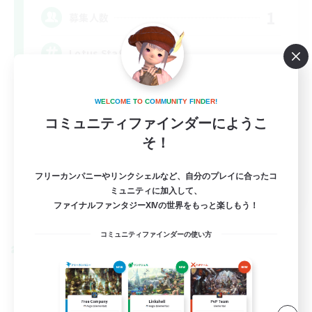
1
募集人数
Lotus Staff
W
E
L
C
O
M
E
T
O
C
O
M
M
U
N
I
T
Y
F
I
N
D
E
R
!
コミュニティファインダーにようこ
そ！
フリーカンパニーやリンクシェルなど、自分のプレイに合ったコ
EN
ミュニティに加入して、
ファイナルファンタジーXIVの世界をもっと楽しもう！
詳細を見る
募集期間: 2026/08/24 まで
コミュニティファインダーの使い方
クロスワールドリンクシェル