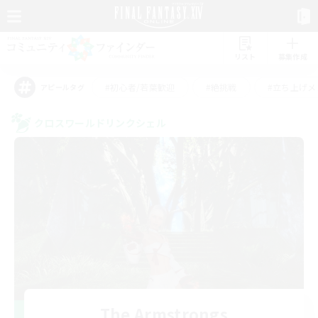
リスト
募集作成
#初心者/若葉歓迎
#絶挑戦
#立ち上げメ
アピールタグ
クロスワールドリンクシェル
The Armstrongs