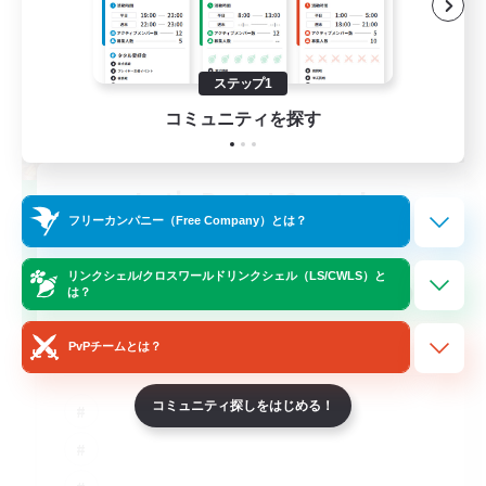
ステップ1
コミュニティを探す
Let's Party! Crystal
フリーカンパニー（Free Company）とは？
追加メンバー募集
Crystal
リンクシェル/クロスワールドリンクシェル（LS/CWLS）と
999
募集人数
は？
LetsPartyFFXIVDiscord
PvPチームとは？
コミュニティ探しをはじめる！