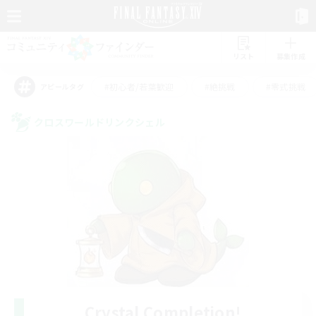
リスト
募集作成
#初心者/若葉歓迎
#絶挑戦
#零式挑戦
アピールタグ
クロスワールドリンクシェル
Crystal Completion!