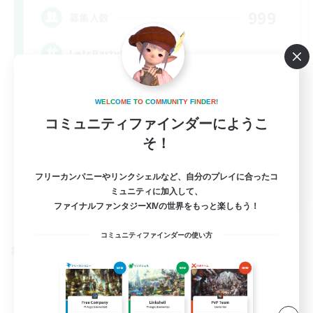
999
募集人数
LetsPartyFFXIVDiscord
W
E
L
C
O
M
E
T
O
C
O
M
M
U
N
I
T
Y
F
I
N
D
E
R
!
コミュニティファインダーにようこ
そ！
フリーカンパニーやリンクシェルなど、自分のプレイに合ったコ
EN
ミュニティに加入して、
ファイナルファンタジーXIVの世界をもっと楽しもう！
詳細を見る
募集期間: 2026/08/24 まで
コミュニティファインダーの使い方
クロスワールドリンクシェル