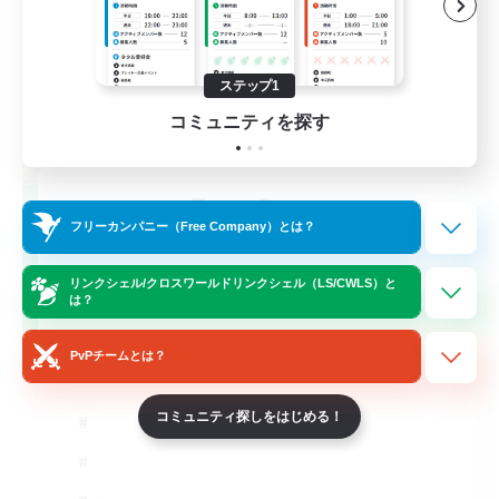
ステップ1
コミュニティを探す
TeamDeng
フリーカンパニー（Free Company）とは？
追加メンバー募集
Crystal
リンクシェル/クロスワールドリンクシェル（LS/CWLS）と
20
募集人数
は？
Cross-DC Moodeng Friends
PvPチームとは？
コミュニティ探しをはじめる！