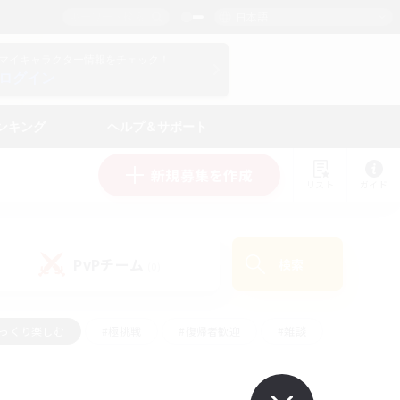
日本語
マイキャラクター情報をチェック！
ログイン
ンキング
ヘルプ＆サポート
新規募集を作成
リスト
ガイド
PvPチーム
検索
(0)
ゆっくり楽しむ
#極挑戦
#復帰者歓迎
#雑談
ルプレイ
#トレジャーハント
#レベリング
して頑張る
#プレイヤー主催イベント