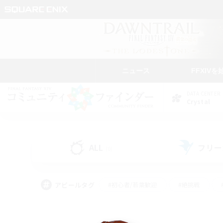
ニュース
FFXIVを
DATA CENTER
Crystal
ALL
フリー
(0)
アピールタグ
#初心者/若葉歓迎
#絶挑戦
#モブハント
#学生中心
#なんでも楽しむ
#スクリーンショット撮影
#ハウジ