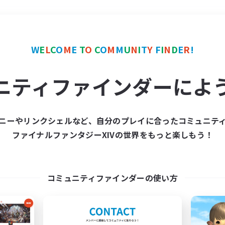
＃まったりゆっくり楽しむ
W
E
L
C
O
M
E
T
O
C
O
M
M
U
N
I
T
Y
F
I
N
D
E
R
!
ニティファインダーによ
ニーやリンクシェルなど、自分のプレイに合ったコミュニテ
ファイナルファンタジーXIVの世界をもっと楽しもう！
募集数 0件
集が見つかりませんでし
コミュニティファインダーの使い方
条件を変えて検索してみるでっす！