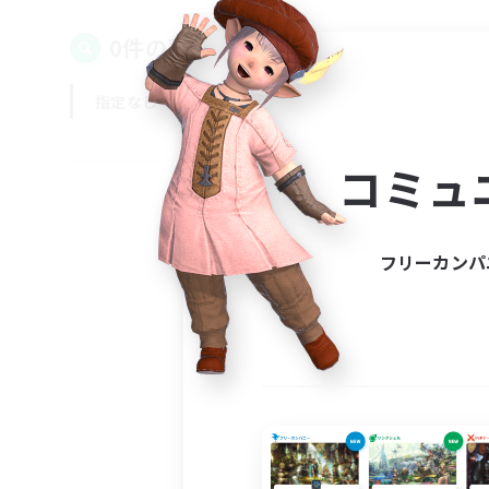
0件の募集が見つかりました！
指定なし
平日
週末
コミュ
フリーカンパ
募