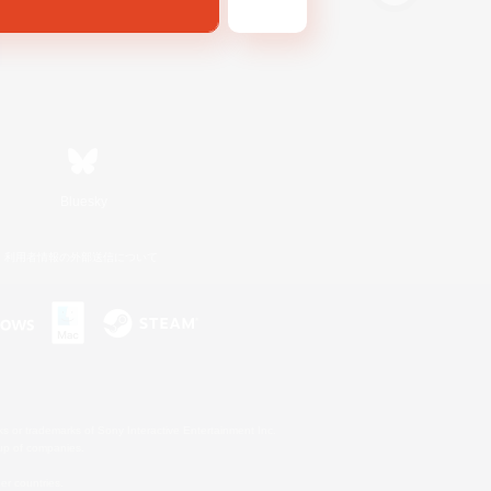
Bluesky
利用者情報の外部送信について
s or trademarks of Sony Interactive Entertainment Inc.
up of companies.
er countries.