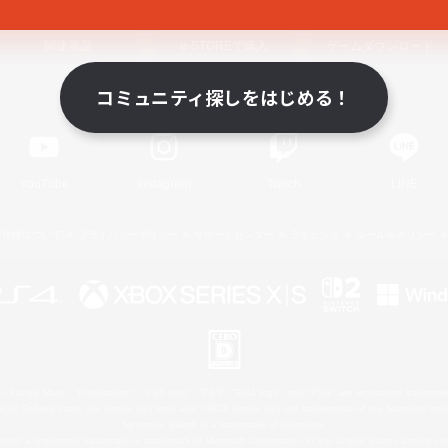
関連商品
e-STOREで購入
ゲームダウンロード
コミュニティ探しをはじめる！
Official Information
YouTube
Instagram
Twitch
LINE
著作権について
プライバシーポリシー
サポートセンター
ライセンス
ルール＆ポリシー
 Family Mark", "PlayStation", "PS5 logo", "PS5", "PS4 logo" and "PS4" are registered trademark
XBOX Sphere mark, the Series X|S logo and XBOX Series X|S are trademarks of the Microsoft gro
Nintendo Switch is a trademark of Nintendo.
ither a registered trademark or trademark of Microsoft Corporation in the United States and/or oth