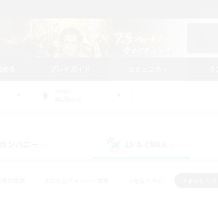
始める
プレイガイド
コミュニティ
ラ
WORLD
Malboro
カンパニー
LS & CWLS
(0)
(0)
#零式挑戦
#立ち上げメンバー募集
#社会人中心
#まったり
#体験歓迎
#クラフター中心
#ギャザラー中心
#ロー
ング
#演奏
#ミラプリ（ミラージュプリズム）
#クリア目指