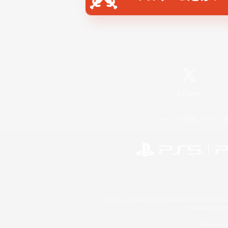
X
/
News
レーティング制度について
©2026 Sony Interactive Entertainment LLC."PlayStation
Microsoft, the 
Windows is e