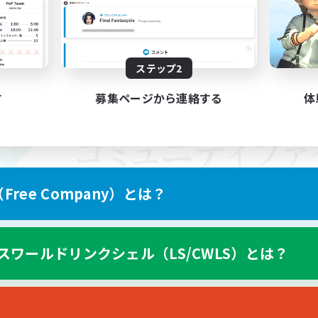
ステップ2
す
募集ページから連絡する
体
ree Company）とは？
スワールドリンクシェル（LS/CWLS）とは？
スマートフォン版へ