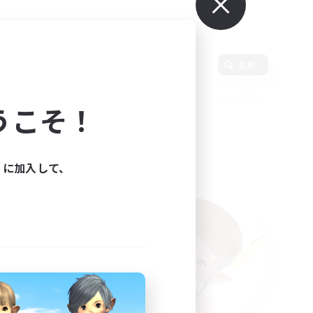
使用言語
変更
うこそ！
ィに加入して、
た。