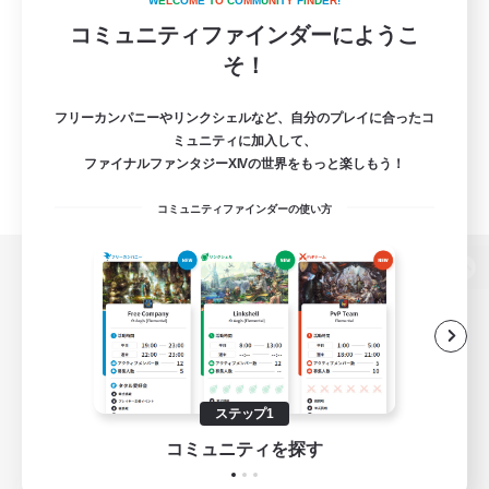
W
E
L
C
O
M
E
T
O
C
O
M
M
U
N
I
T
Y
F
I
N
D
E
R
!
コミュニティファインダーにようこ
そ！
フリーカンパニーやリンクシェルなど、自分のプレイに合ったコ
ミュニティに加入して、
ファイナルファンタジーXIVの世界をもっと楽しもう！
コミュニティファインダーの使い方
パソコン版へ
関連商品
e-STOREで購入
ステップ1
ゲームダウンロード
コミュニティを探す