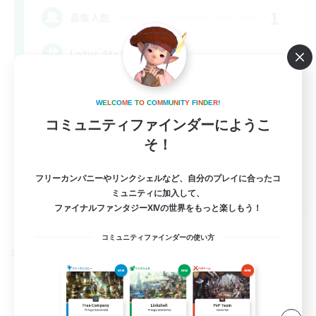
1
募集人数
Lotus Staff
W
E
L
C
O
M
E
T
O
C
O
M
M
U
N
I
T
Y
F
I
N
D
E
R
!
コミュニティファインダーにようこ
そ！
フリーカンパニーやリンクシェルなど、自分のプレイに合ったコ
EN
ミュニティに加入して、
ファイナルファンタジーXIVの世界をもっと楽しもう！
詳細を見る
募集期間: 2026/08/24 まで
コミュニティファインダーの使い方
クロスワールドリンクシェル