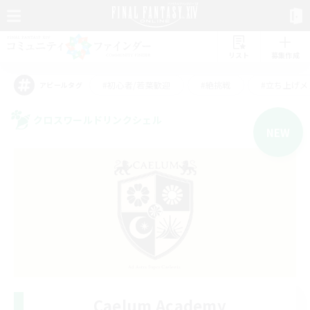
リスト
募集作成
#初心者/若葉歓迎
#絶挑戦
#立ち上げメ
アピールタグ
クロスワールドリンクシェル
NEW
Caelum Academy