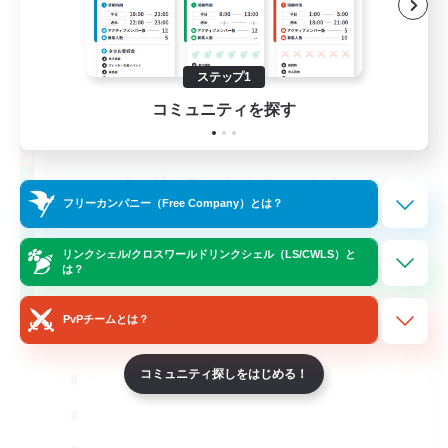
ステップ1
コミュニティを探す
Let's Party! Crystal
フリーカンパニー（Free Company）とは？
追加メンバー募集
Crystal
リンクシェル/クロスワールドリンクシェル（LS/CWLS）と
999
募集人数
は？
LetsPartyFFXIVDiscord
PvPチームとは？
コミュニティ探しをはじめる！