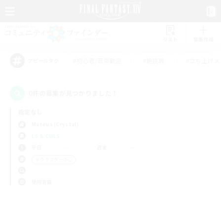
リスト
募集作成
#初心者/若葉歓迎
#絶挑戦
#立ち上げメ
アピールタグ
0件の募集が見つかりました！
指定なし
Mateus (Crystal)
LS & CWLS
平日
週末
＃クラフター中心
使用言語