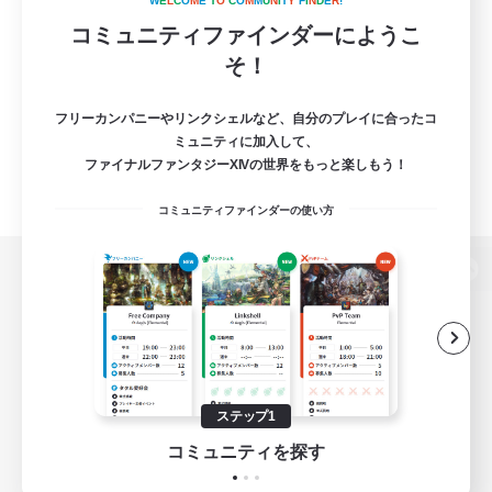
W
E
L
C
O
M
E
T
O
C
O
M
M
U
N
I
T
Y
F
I
N
D
E
R
!
コミュニティファインダーにようこ
そ！
フリーカンパニーやリンクシェルなど、自分のプレイに合ったコ
ミュニティに加入して、
ファイナルファンタジーXIVの世界をもっと楽しもう！
コミュニティファインダーの使い方
パソコン版へ
関連商品
e-STOREで購入
ステップ1
ゲームダウンロード
コミュニティを探す