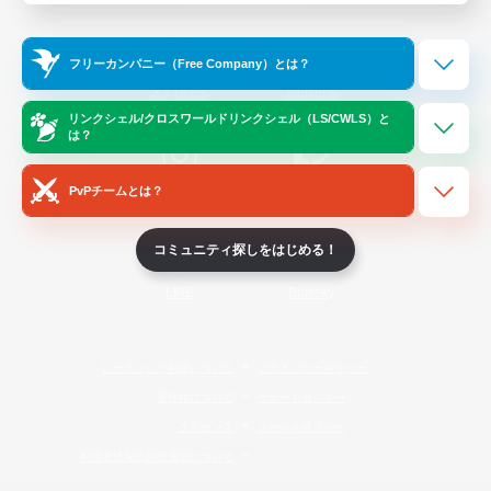
Official Information
フリーカンパニー（Free Company）とは？
/
X
News
YouTube
リンクシェル/クロスワールドリンクシェル（LS/CWLS）と
は？
PvPチームとは？
Instagram
Twitch
コミュニティ探しをはじめる！
LINE
Bluesky
レーティング制度について
プライバシーポリシー
著作権について
サポートセンター
ライセンス
ルール＆ポリシー
利用者情報の外部送信について