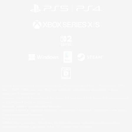
©2026 Sony Interactive Entertainment LLC."PlayStation Family Mark", "PlayStation", "PS5
logo", "PS5", "PS4 logo" and "PS4" are registered trademarks or trademarks of Sony
Interactive Entertainment Inc.
Microsoft, the XBOX Sphere mark, the Series X|S logo and XBOX Series X|S are trademarks
of the Microsoft group of companies.
Nintendo Switch is a trademark of Nintendo.
Windows is either a registered trademark or trademark of Microsoft Corporation in the United
States and/or other countries.
Mac is a trademark of Apple Inc.
©2026 Valve Corporation. Steam and the Steam logo are trademarks and/or registered
trademarks of Valve Corporation in the U.S. and/or other countries.