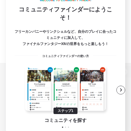
W
E
L
C
O
M
E
T
O
C
O
M
M
U
N
I
T
Y
F
I
N
D
E
R
!
コミュニティファインダーにようこ
そ！
フリーカンパニーやリンクシェルなど、自分のプレイに合ったコ
ミュニティに加入して、
ファイナルファンタジーXIVの世界をもっと楽しもう！
コミュニティファインダーの使い方
パソコン版へ
関連商品
e-STOREで購入
ステップ1
ゲームダウンロード
コミュニティを探す