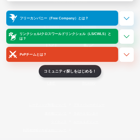
Official Information
フリーカンパニー（Free Company）とは？
/
X
News
YouTube
リンクシェル/クロスワールドリンクシェル（LS/CWLS）と
は？
PvPチームとは？
Instagram
Twitch
コミュニティ探しをはじめる！
LINE
Bluesky
レーティング制度について
プライバシーポリシー
著作権について
サポートセンター
ライセンス
ルール＆ポリシー
利用者情報の外部送信について