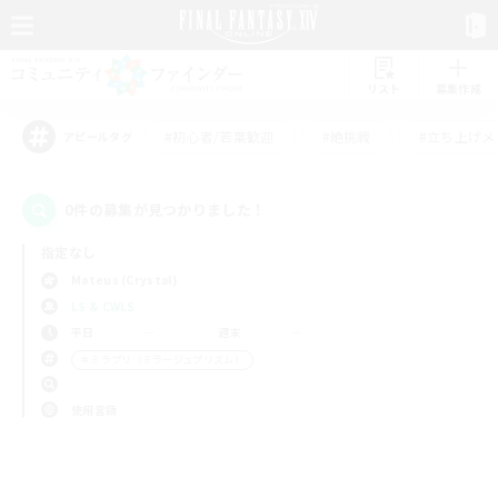
リスト
募集作成
#初心者/若葉歓迎
#絶挑戦
#立ち上げメ
アピールタグ
0件の募集が見つかりました！
指定なし
Mateus (Crystal)
LS & CWLS
平日
週末
＃ミラプリ（ミラージュプリズム）
使用言語