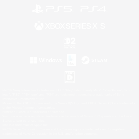
©2026 Sony Interactive Entertainment LLC."PlayStation Family Mark", "PlayStation", "PS5
logo", "PS5", "PS4 logo" and "PS4" are registered trademarks or trademarks of Sony
Interactive Entertainment Inc.
Microsoft, the XBOX Sphere mark, the Series X|S logo and XBOX Series X|S are trademarks
of the Microsoft group of companies.
Nintendo Switch is a trademark of Nintendo.
Windows is either a registered trademark or trademark of Microsoft Corporation in the United
States and/or other countries.
Mac is a trademark of Apple Inc.
©2026 Valve Corporation. Steam and the Steam logo are trademarks and/or registered
trademarks of Valve Corporation in the U.S. and/or other countries.