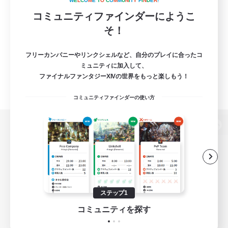
W
E
L
C
O
M
E
T
O
C
O
M
M
U
N
I
T
Y
F
I
N
D
E
R
!
コミュニティファインダーにようこ
そ！
フリーカンパニーやリンクシェルなど、自分のプレイに合ったコ
ミュニティに加入して、
ファイナルファンタジーXIVの世界をもっと楽しもう！
コミュニティファインダーの使い方
パソコン版へ
関連商品
e-STOREで購入
ステップ1
ゲームダウンロード
コミュニティを探す