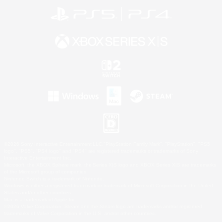
©2026 Sony Interactive Entertainment LLC."PlayStation Family Mark", "PlayStation", "PS5
logo", "PS5", "PS4 logo" and "PS4" are registered trademarks or trademarks of Sony
Interactive Entertainment Inc.
Microsoft, the XBOX Sphere mark, the Series X|S logo and XBOX Series X|S are trademarks
of the Microsoft group of companies.
Nintendo Switch is a trademark of Nintendo.
Windows is either a registered trademark or trademark of Microsoft Corporation in the United
States and/or other countries.
Mac is a trademark of Apple Inc.
©2026 Valve Corporation. Steam and the Steam logo are trademarks and/or registered
trademarks of Valve Corporation in the U.S. and/or other countries.