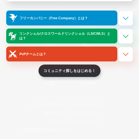
Official Information
フリーカンパニー（Free Company）とは？
/
X
News
YouTube
リンクシェル/クロスワールドリンクシェル（LS/CWLS）と
は？
PvPチームとは？
Instagram
Twitch
コミュニティ探しをはじめる！
LINE
Bluesky
レーティング制度について
プライバシーポリシー
著作権について
サポートセンター
ライセンス
ルール＆ポリシー
利用者情報の外部送信について