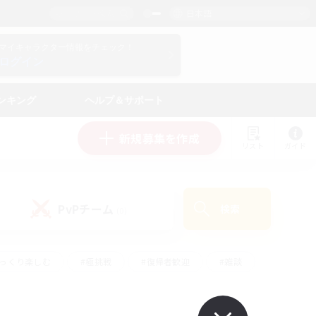
日本語
マイキャラクター情報をチェック！
ログイン
ンキング
ヘルプ＆サポート
新規募集を作成
リスト
ガイド
PvPチーム
検索
(0)
ゆっくり楽しむ
#極挑戦
#復帰者歓迎
#雑談
ルプレイ
#トレジャーハント
#レベリング
して頑張る
#プレイヤー主催イベント