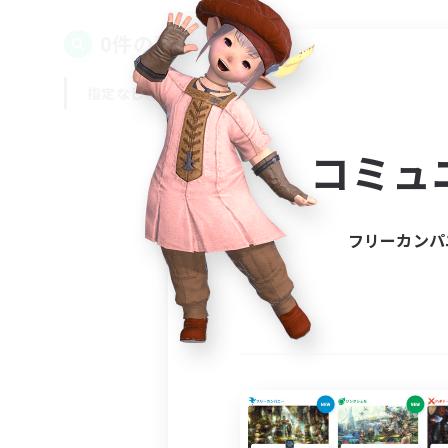
0件の募集が見つかりました！
指定なし
平日
週末
コミュ
フリーカンパ
募