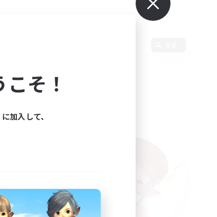
使用言語
変更
うこそ！
ィに加入して、
た。