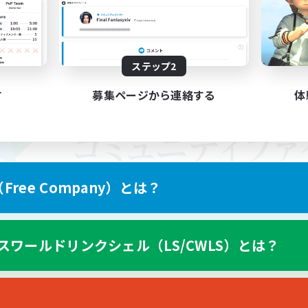
ステップ2
す
募集ページから連絡する
体
ree Company）とは？
スワールドリンクシェル（LS/CWLS）とは？
スマートフォン版へ