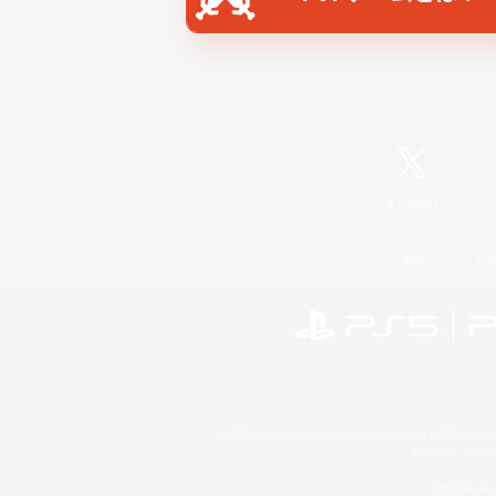
X
/
News
レーティング制度について
©2026 Sony Interactive Entertainment LLC."PlayStation
Microsoft, the 
Windows is e