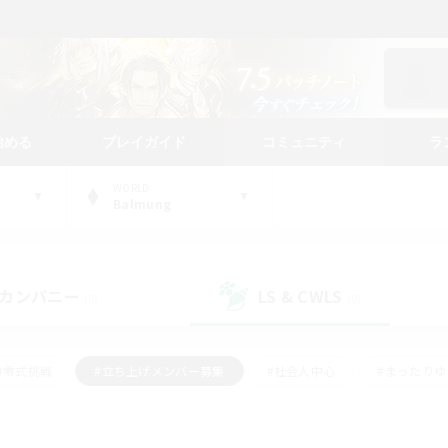
始める
プレイガイド
コミュニティ
ラ
WORLD
Balmung
カンパニー
LS & CWLS
(0)
(0)
#零式挑戦
#立ち上げメンバー募集
#社会人中心
#まったり
#体験歓迎
#クラフター中心
#ギャザラー中心
#ロー
ング
#演奏
#ミラプリ（ミラージュプリズム）
#クリア目指