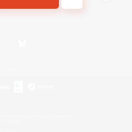
Bluesky
利用者情報の外部送信について
s or trademarks of Sony Interactive Entertainment Inc.
up of companies.
er countries.