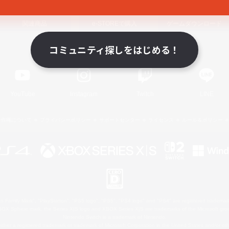
関連商品
e-STOREで購入
ゲームダウンロード
コミュニティ探しをはじめる！
Official Information
YouTube
Instagram
Twitch
LINE
著作権について
プライバシーポリシー
サポートセンター
ライセンス
ルール＆ポリシー
 Family Mark", "PlayStation", "PS5 logo", "PS5", "PS4 logo" and "PS4" are registered trademark
XBOX Sphere mark, the Series X|S logo and XBOX Series X|S are trademarks of the Microsoft gro
Nintendo Switch is a trademark of Nintendo.
ither a registered trademark or trademark of Microsoft Corporation in the United States and/or oth