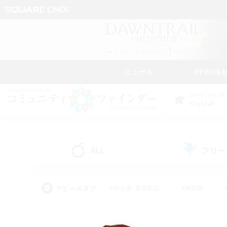
ニュース
FFXIVを
DATA CENTER
Crystal
ALL
フリー
(0)
アピールタグ
#初心者/若葉歓迎
#絶挑戦
#モブハント
#学生中心
#なんでも楽しむ
#スクリーンショット撮影
#ハウジ