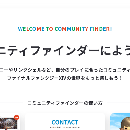
＃立ち上げメンバー募集
W
E
L
C
O
M
E
T
O
C
O
M
M
U
N
I
T
Y
F
I
N
D
E
R
!
ニティファインダーによ
ニーやリンクシェルなど、自分のプレイに合ったコミュニテ
ファイナルファンタジーXIVの世界をもっと楽しもう！
募集数 0件
集が見つかりませんでし
コミュニティファインダーの使い方
条件を変えて検索してみるでっす！