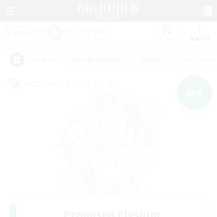
リスト
募集作成
#初心者/若葉歓迎
#絶挑戦
#立ち上げメ
アピールタグ
クロスワールドリンクシェル
NEW
Promised Elysium