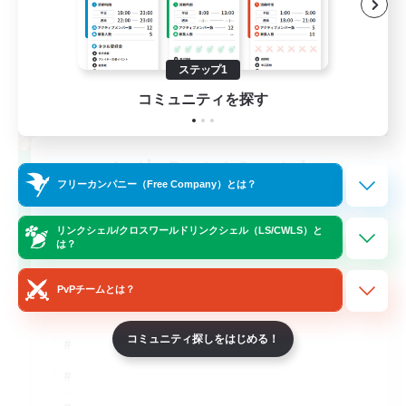
ステップ1
コミュニティを探す
Let's Party! Crystal
フリーカンパニー（Free Company）とは？
追加メンバー募集
Crystal
リンクシェル/クロスワールドリンクシェル（LS/CWLS）と
999
募集人数
は？
LetsPartyFFXIVDiscord
PvPチームとは？
コミュニティ探しをはじめる！