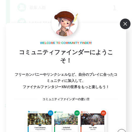
1
募集人数
Lotus Staff
W
E
L
C
O
M
E
T
O
C
O
M
M
U
N
I
T
Y
F
I
N
D
E
R
!
コミュニティファインダーにようこ
そ！
フリーカンパニーやリンクシェルなど、自分のプレイに合ったコ
EN
ミュニティに加入して、
ファイナルファンタジーXIVの世界をもっと楽しもう！
詳細を見る
募集期間: 2026/08/24 まで
コミュニティファインダーの使い方
クロスワールドリンクシェル