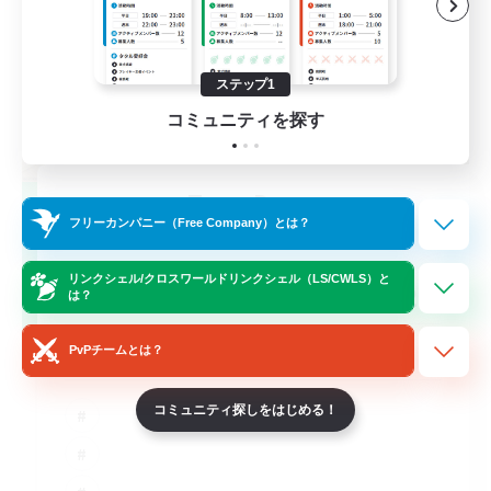
ステップ1
コミュニティを探す
TeamDeng
フリーカンパニー（Free Company）とは？
追加メンバー募集
Crystal
リンクシェル/クロスワールドリンクシェル（LS/CWLS）と
20
募集人数
は？
Cross-DC Moodeng Friends
PvPチームとは？
コミュニティ探しをはじめる！