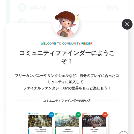
999
募集人数
LetsPartyFFXIVDiscord
W
E
L
C
O
M
E
T
O
C
O
M
M
U
N
I
T
Y
F
I
N
D
E
R
!
コミュニティファインダーにようこ
そ！
フリーカンパニーやリンクシェルなど、自分のプレイに合ったコ
EN
ミュニティに加入して、
ファイナルファンタジーXIVの世界をもっと楽しもう！
詳細を見る
募集期間: 2026/08/24 まで
コミュニティファインダーの使い方
クロスワールドリンクシェル