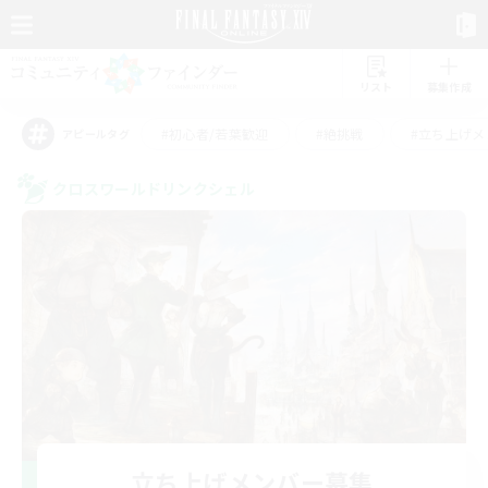
リスト
募集作成
#初心者/若葉歓迎
#絶挑戦
#立ち上げメ
アピールタグ
クロスワールドリンクシェル
立ち上げメンバー募集