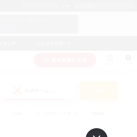
日本語
マイキャラクター情報をチェック！
ログイン
ンキング
ヘルプ＆サポート
新規募集を作成
リスト
ガイド
PvPチーム
検索
(0)
#演奏
#まったりゆっくり楽しむ
#極挑戦
#ハウジング
#レベリング
#クラフター中心
ズム）
#プレイヤー主催イベント