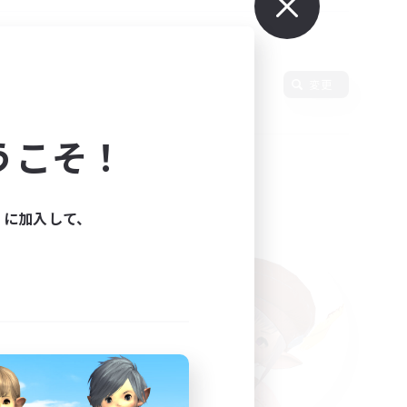
言語
変更
うこそ！
ィに加入して、
た。