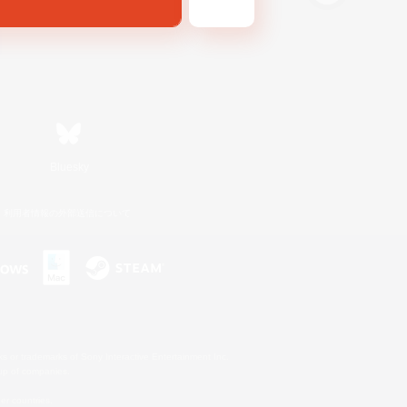
Bluesky
利用者情報の外部送信について
s or trademarks of Sony Interactive Entertainment Inc.
up of companies.
er countries.