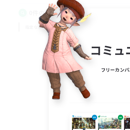
0件の募集が見つかりました！
指定なし
平日
週末
コミュ
フリーカンパ
募