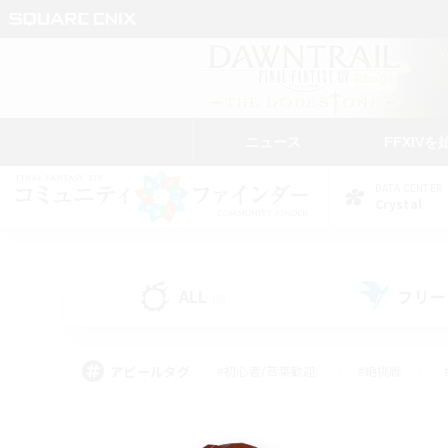
ニュース
FFXIVを
DATA CENTER
Crystal
ALL
フリー
(0)
アピールタグ
#初心者/若葉歓迎
#絶挑戦
#雑談
#なんでも楽しむ
#学生中心
#
#スクリーンショット撮影
#ト