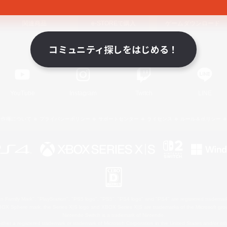
関連商品
e-STOREで購入
ゲームダウンロード
コミュニティ探しをはじめる！
Official Information
YouTube
Instagram
Twitch
LINE
著作権について
プライバシーポリシー
サポートセンター
ライセンス
ルール＆ポリシー
 Family Mark", "PlayStation", "PS5 logo", "PS5", "PS4 logo" and "PS4" are registered trademark
XBOX Sphere mark, the Series X|S logo and XBOX Series X|S are trademarks of the Microsoft gro
Nintendo Switch is a trademark of Nintendo.
ither a registered trademark or trademark of Microsoft Corporation in the United States and/or oth