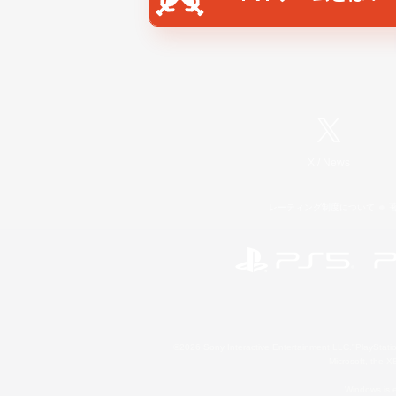
X
/
News
レーティング制度について
©2026 Sony Interactive Entertainment LLC."PlayStation
Microsoft, the 
Windows is e