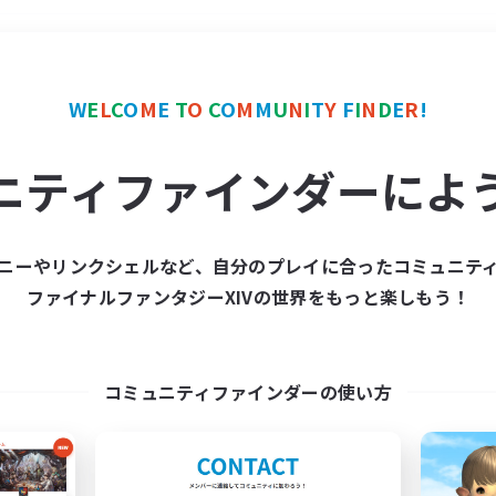
＃トレジャーハント
使用
W
E
L
C
O
M
E
T
O
C
O
M
M
U
N
I
T
Y
F
I
N
D
E
R
!
ニティファインダーによ
ニーやリンクシェルなど、自分のプレイに合ったコミュニテ
ファイナルファンタジーXIVの世界をもっと楽しもう！
募集数 0件
集が見つかりませんでし
コミュニティファインダーの使い方
条件を変えて検索してみるでっす！