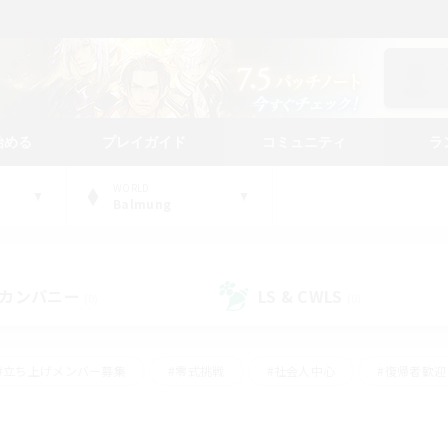
始める
プレイガイド
コミュニティ
ラ
WORLD
Balmung
カンパニー
LS & CWLS
(0)
(0)
#立ち上げメンバー募集
#零式挑戦
#社会人中心
#復帰者歓迎
ギャザラー中心
#モブハント
#ロールプレイ
#体験歓迎
レジャーハント
#クリア目指して頑張る
#ミラプリ（ミラージュプリ