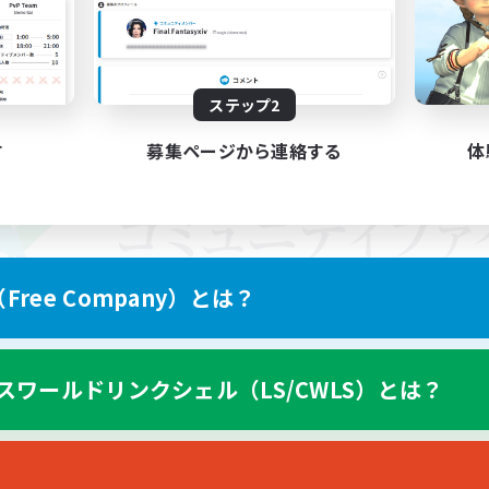
ステップ2
す
募集ページから連絡する
体
ree Company）とは？
スワールドリンクシェル（LS/CWLS）とは？
スマートフォン版へ