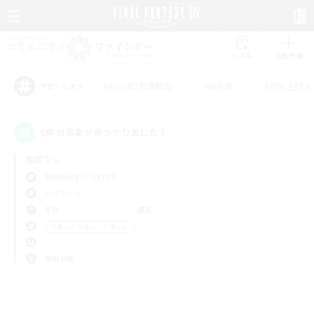
リスト
募集作成
#初心者/若葉歓迎
#絶挑戦
#立ち上げメ
アピールタグ
0件の募集が見つかりました！
指定なし
Balmung (Crystal)
PvPチーム
平日
週末
＃まったりゆっくり楽しむ
使用言語