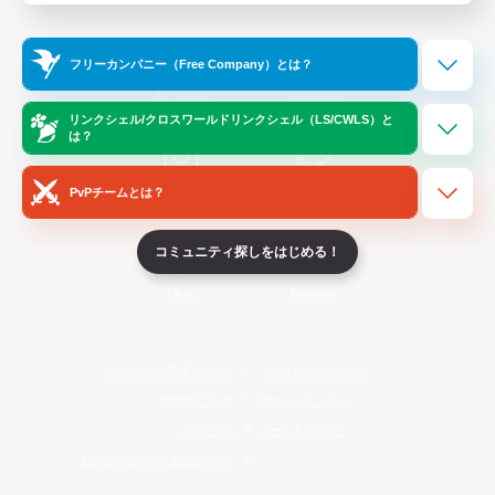
Official Information
フリーカンパニー（Free Company）とは？
/
X
News
YouTube
リンクシェル/クロスワールドリンクシェル（LS/CWLS）と
は？
PvPチームとは？
Instagram
Twitch
コミュニティ探しをはじめる！
LINE
Bluesky
レーティング制度について
プライバシーポリシー
著作権について
サポートセンター
ライセンス
ルール＆ポリシー
利用者情報の外部送信について