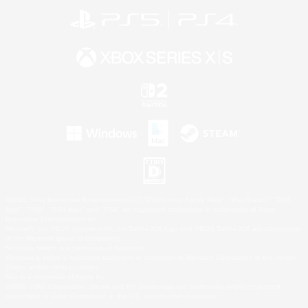
©2026 Sony Interactive Entertainment LLC."PlayStation Family Mark", "PlayStation", "PS5
logo", "PS5", "PS4 logo" and "PS4" are registered trademarks or trademarks of Sony
Interactive Entertainment Inc.
Microsoft, the XBOX Sphere mark, the Series X|S logo and XBOX Series X|S are trademarks
of the Microsoft group of companies.
Nintendo Switch is a trademark of Nintendo.
Windows is either a registered trademark or trademark of Microsoft Corporation in the United
States and/or other countries.
Mac is a trademark of Apple Inc.
©2026 Valve Corporation. Steam and the Steam logo are trademarks and/or registered
trademarks of Valve Corporation in the U.S. and/or other countries.