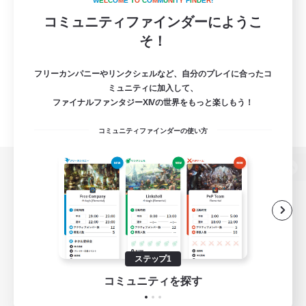
W
E
L
C
O
M
E
T
O
C
O
M
M
U
N
I
T
Y
F
I
N
D
E
R
!
コミュニティファインダーにようこ
そ！
フリーカンパニーやリンクシェルなど、自分のプレイに合ったコ
ミュニティに加入して、
ファイナルファンタジーXIVの世界をもっと楽しもう！
コミュニティファインダーの使い方
パソコン版へ
関連商品
e-STOREで購入
ステップ1
ゲームダウンロード
コミュニティを探す