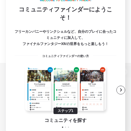
W
E
L
C
O
M
E
T
O
C
O
M
M
U
N
I
T
Y
F
I
N
D
E
R
!
コミュニティファインダーにようこ
そ！
フリーカンパニーやリンクシェルなど、自分のプレイに合ったコ
ミュニティに加入して、
ファイナルファンタジーXIVの世界をもっと楽しもう！
コミュニティファインダーの使い方
パソコン版へ
関連商品
e-STOREで購入
ステップ1
ゲームダウンロード
コミュニティを探す