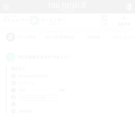
リスト
募集作成
#初心者/若葉歓迎
#絶挑戦
#立ち上げメ
アピールタグ
0件の募集が見つかりました！
指定なし
Mateus (Crystal)
PvPチーム
平日
週末
＃プレイヤー主催イベント
使用言語