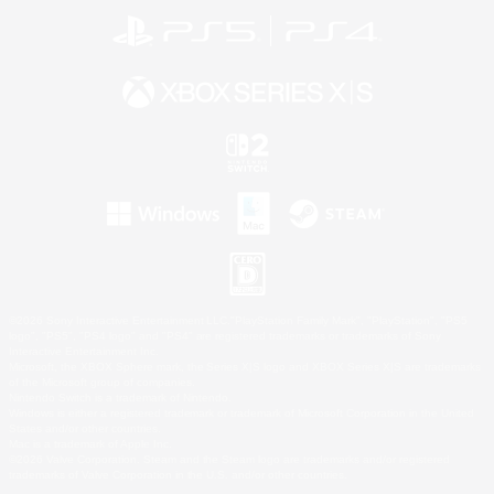
©2026 Sony Interactive Entertainment LLC."PlayStation Family Mark", "PlayStation", "PS5
logo", "PS5", "PS4 logo" and "PS4" are registered trademarks or trademarks of Sony
Interactive Entertainment Inc.
Microsoft, the XBOX Sphere mark, the Series X|S logo and XBOX Series X|S are trademarks
of the Microsoft group of companies.
Nintendo Switch is a trademark of Nintendo.
Windows is either a registered trademark or trademark of Microsoft Corporation in the United
States and/or other countries.
Mac is a trademark of Apple Inc.
©2026 Valve Corporation. Steam and the Steam logo are trademarks and/or registered
trademarks of Valve Corporation in the U.S. and/or other countries.