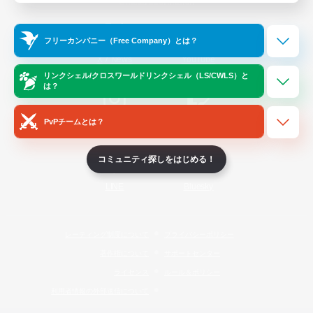
Official Information
フリーカンパニー（Free Company）とは？
/
X
News
YouTube
リンクシェル/クロスワールドリンクシェル（LS/CWLS）と
は？
PvPチームとは？
Instagram
Twitch
コミュニティ探しをはじめる！
LINE
Bluesky
レーティング制度について
プライバシーポリシー
著作権について
サポートセンター
ライセンス
ルール＆ポリシー
利用者情報の外部送信について